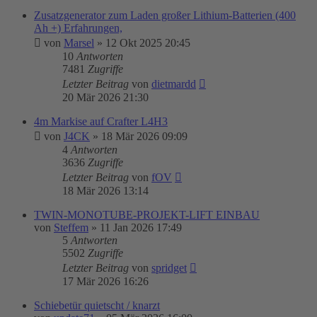
Zusatzgenerator zum Laden großer Lithium-Batterien (400
Ah +) Erfahrungen,
von
Marsel
»
12 Okt 2025 20:45
10
Antworten
7481
Zugriffe
Letzter Beitrag
von
dietmardd
20 Mär 2026 21:30
4m Markise auf Crafter L4H3
von
J4CK
»
18 Mär 2026 09:09
4
Antworten
3636
Zugriffe
Letzter Beitrag
von
fOV
18 Mär 2026 13:14
TWIN-MONOTUBE-PROJEKT-LIFT EINBAU
von
Steffem
»
11 Jan 2026 17:49
5
Antworten
5502
Zugriffe
Letzter Beitrag
von
spridget
17 Mär 2026 16:26
Schiebetür quietscht / knarzt