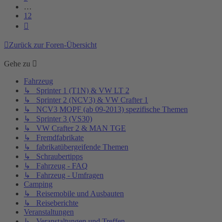
…
12
Nächste
Zurück zur Foren-Übersicht
Gehe zu
Fahrzeug
↳ Sprinter 1 (T1N) & VW LT 2
↳ Sprinter 2 (NCV3) & VW Crafter 1
↳ NCV3 MOPF (ab 09-2013) spezifische Themen
↳ Sprinter 3 (VS30)
↳ VW Crafter 2 & MAN TGE
↳ Fremdfabrikate
↳ fabrikatübergeifende Themen
↳ Schraubertipps
↳ Fahrzeug - FAQ
↳ Fahrzeug - Umfragen
Camping
↳ Reisemobile und Ausbauten
↳ Reiseberichte
Veranstaltungen
↳ Veranstaltungen und Treffen