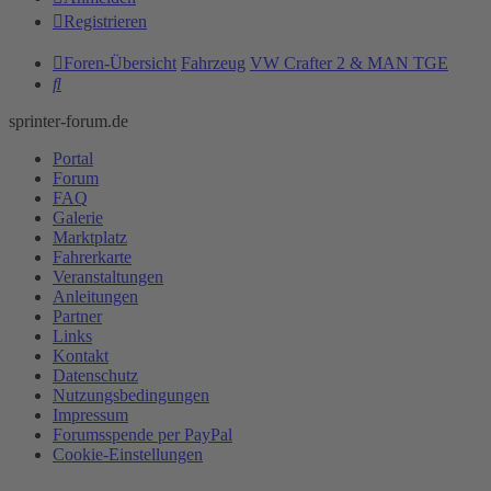
Registrieren
Foren-Übersicht
Fahrzeug
VW Crafter 2 & MAN TGE
Suche
sprinter-forum.de
Portal
Forum
FAQ
Galerie
Marktplatz
Fahrerkarte
Veranstaltungen
Anleitungen
Partner
Links
Kontakt
Datenschutz
Nutzungsbedingungen
Impressum
Forumsspende per PayPal
Cookie-Einstellungen