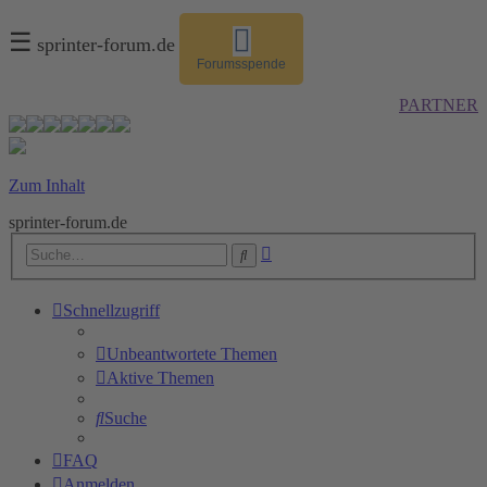
☰
sprinter-forum.de
Forumsspende
PARTNER
Zum Inhalt
sprinter-forum.de
Erweiterte
Suche
Suche
Schnellzugriff
Unbeantwortete Themen
Aktive Themen
Suche
FAQ
Anmelden