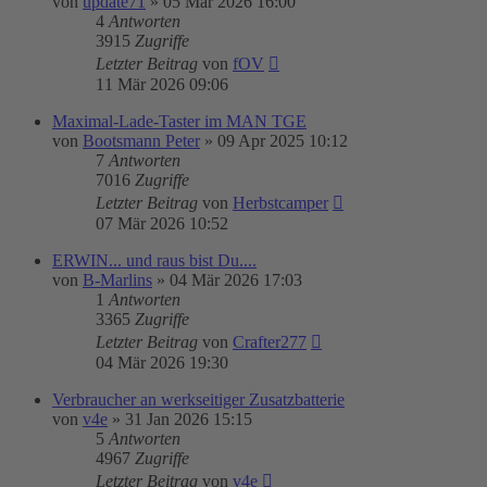
von
update71
»
05 Mär 2026 16:00
4
Antworten
3915
Zugriffe
Letzter Beitrag
von
fOV
11 Mär 2026 09:06
Maximal-Lade-Taster im MAN TGE
von
Bootsmann Peter
»
09 Apr 2025 10:12
7
Antworten
7016
Zugriffe
Letzter Beitrag
von
Herbstcamper
07 Mär 2026 10:52
ERWIN... und raus bist Du....
von
B-Marlins
»
04 Mär 2026 17:03
1
Antworten
3365
Zugriffe
Letzter Beitrag
von
Crafter277
04 Mär 2026 19:30
Verbraucher an werkseitiger Zusatzbatterie
von
v4e
»
31 Jan 2026 15:15
5
Antworten
4967
Zugriffe
Letzter Beitrag
von
v4e