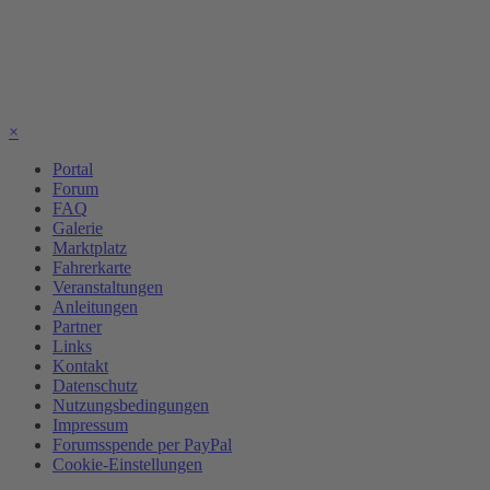
×
Portal
Forum
FAQ
Galerie
Marktplatz
Fahrerkarte
Veranstaltungen
Anleitungen
Partner
Links
Kontakt
Datenschutz
Nutzungsbedingungen
Impressum
Forumsspende per PayPal
Cookie-Einstellungen