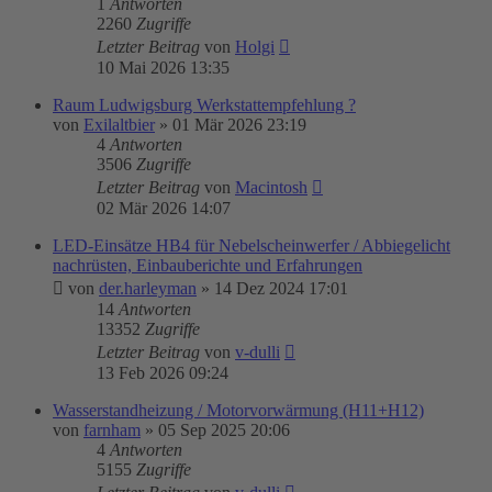
1
Antworten
2260
Zugriffe
Letzter Beitrag
von
Holgi
10 Mai 2026 13:35
Raum Ludwigsburg Werkstattempfehlung ?
von
Exilaltbier
»
01 Mär 2026 23:19
4
Antworten
3506
Zugriffe
Letzter Beitrag
von
Macintosh
02 Mär 2026 14:07
LED-Einsätze HB4 für Nebelscheinwerfer / Abbiegelicht
nachrüsten, Einbauberichte und Erfahrungen
von
der.harleyman
»
14 Dez 2024 17:01
14
Antworten
13352
Zugriffe
Letzter Beitrag
von
v-dulli
13 Feb 2026 09:24
Wasserstandheizung / Motorvorwärmung (H11+H12)
von
farnham
»
05 Sep 2025 20:06
4
Antworten
5155
Zugriffe