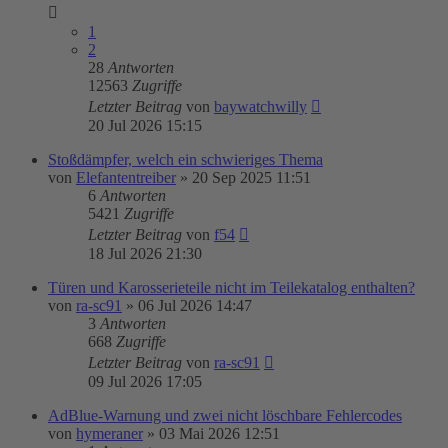
1
2
28
Antworten
12563
Zugriffe
Letzter Beitrag
von
baywatchwilly
20 Jul 2026 15:15
Stoßdämpfer, welch ein schwieriges Thema
von
Elefantentreiber
»
20 Sep 2025 11:51
6
Antworten
5421
Zugriffe
Letzter Beitrag
von
f54
18 Jul 2026 21:30
Türen und Karosserieteile nicht im Teilekatalog enthalten?
von
ra-sc91
»
06 Jul 2026 14:47
3
Antworten
668
Zugriffe
Letzter Beitrag
von
ra-sc91
09 Jul 2026 17:05
AdBlue-Warnung und zwei nicht löschbare Fehlercodes
von
hymeraner
»
03 Mai 2026 12:51