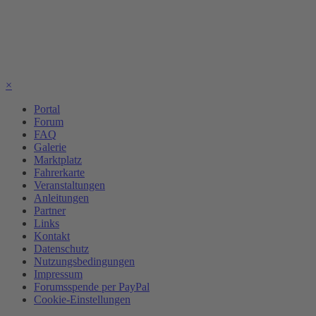
×
Portal
Forum
FAQ
Galerie
Marktplatz
Fahrerkarte
Veranstaltungen
Anleitungen
Partner
Links
Kontakt
Datenschutz
Nutzungsbedingungen
Impressum
Forumsspende per PayPal
Cookie-Einstellungen