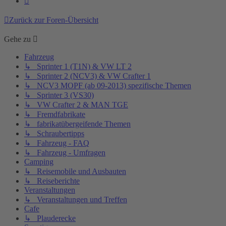
Zurück zur Foren-Übersicht
Gehe zu
Fahrzeug
↳ Sprinter 1 (T1N) & VW LT 2
↳ Sprinter 2 (NCV3) & VW Crafter 1
↳ NCV3 MOPF (ab 09-2013) spezifische Themen
↳ Sprinter 3 (VS30)
↳ VW Crafter 2 & MAN TGE
↳ Fremdfabrikate
↳ fabrikatübergeifende Themen
↳ Schraubertipps
↳ Fahrzeug - FAQ
↳ Fahrzeug - Umfragen
Camping
↳ Reisemobile und Ausbauten
↳ Reiseberichte
Veranstaltungen
↳ Veranstaltungen und Treffen
Cafe
↳ Plauderecke