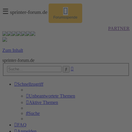
☰
sprinter-forum.de
Forumsspende
PARTNER
Zum Inhalt
sprinter-forum.de
Erweiterte
Suche
Suche
Schnellzugriff
Unbeantwortete Themen
Aktive Themen
Suche
FAQ
Anmelden