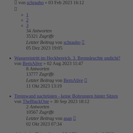
von
schraubo
»
03 Feb 2023 16:12
1
2
3
34
Antworten
35321
Zugriffe
Letzter Beitrag
von
schraubo
05 Dez 2023 19:05
Wassereintritt im Heckbereich. 3. Bremsleuchte undicht?
von
BernAlive
»
02 Aug 2023 11:47
8
Antworten
13777
Zugriffe
Letzter Beitrag
von
BernAlive
11 Okt 2023 13:19
Trennwand nachrüsten - keine Bohrungen hinter Sitzen
von
TheBlackOne
»
30 Sep 2023 18:12
2
Antworten
10567
Zugriffe
Letzter Beitrag
von
asap
02 Okt 2023 07:34