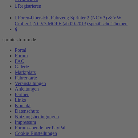
Registrieren
Foren-Übersicht
Fahrzeug
Sprinter 2 (NCV3) & VW
Crafter 1
NCV3 MOPF (ab 09-2013) spezifische Themen
Suche
sprinter-forum.de
Portal
Forum
FAQ
Galerie
Marktplatz
Fahrerkarte
Veranstaltungen
Anleitungen
Partner
Links
Kontakt
Datenschutz
Nutzungsbedingungen
Impressum
Forumsspende per PayPal
Cookie-Einstellungen