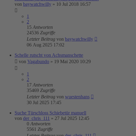
von
baywatchwilly
»
10 Jul 2018 16:57
1
2
15
Antworten
24536
Zugriffe
Letzter Beitrag
von
baywatchwilly
06 Aug 2025 17:02
Schelle rutscht von Achsmanschette
von
Vagabundo
»
19 Mai 2020 10:29
1
2
17
Antworten
35469
Zugriffe
Letzter Beitrag
von
wuestenhans
30 Jul 2025 17:45
Suche Türschloss Schiebetür manuell
von
der_chris_111
»
27 Jul 2025 12:45
0
Antworten
5561
Zugriffe
Letzter Beitrag
von
der_chris_111