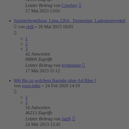
Letzter Beitrag
von
Cowboy
17 Mai 2023 13:01
Sprinterbestellung, Lima 220A, Trennrelais, Ladestromverteil
von
chili
»
26 Mai 2015 18:05
1
2
3
42
Antworten
68869
Zugriffe
Letzter Beitrag
von
hymeraner
17 Mai 2023 11:12
906 Bis zu welchem Baujahr ohne Ad Blue ?
von
rossi-mike
»
24 Feb 2020 14:19
1
2
16
Antworten
46213
Zugriffe
Letzter Beitrag
von
JanN
24 Mär 2023 12:45