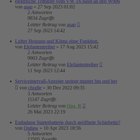
elektrische Trittstufe vom VW T6 passt an den W906
von
asap
»
27 Sep 2023 01:02
2
Antworten
9834
Zugriffe
Letzter Beitrag
von
asap
27 Sep 2023 14:42
Lüfter Heizung und Klima ohne Funktion.
von
Elefantentreiber
»
17 Aug 2023 15:42
2
Antworten
9903
Zugriffe
Letzter Beitrag
von
Elefantentreiber
11 Sep 2023 12:44
Serviceintervall-Anzeige springt munter hin und her
von
chrafie
»
30 Dez 2022 09:35
3
Antworten
11147
Zugriffe
Letzter Beitrag
von
Opa_R
26 Mai 2023 22:19
Entladung Starterbatterie durch geöffnete Schiebetür?
von
Outlaw
»
10 Apr 2023 18:56
5
Antworten
12505
Zugriffe