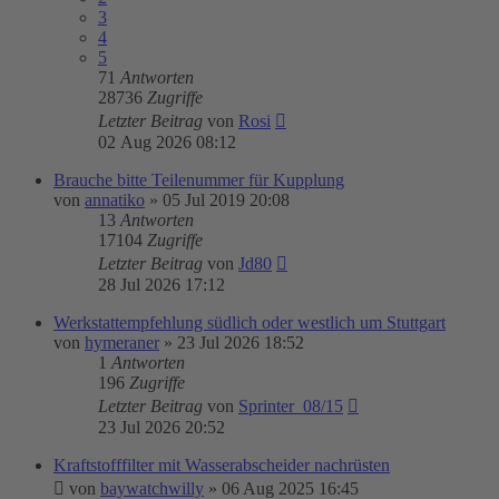
3
4
5
71
Antworten
28736
Zugriffe
Letzter Beitrag
von
Rosi
02 Aug 2026 08:12
Brauche bitte Teilenummer für Kupplung
von
annatiko
»
05 Jul 2019 20:08
13
Antworten
17104
Zugriffe
Letzter Beitrag
von
Jd80
28 Jul 2026 17:12
Werkstattempfehlung südlich oder westlich um Stuttgart
von
hymeraner
»
23 Jul 2026 18:52
1
Antworten
196
Zugriffe
Letzter Beitrag
von
Sprinter_08/15
23 Jul 2026 20:52
Kraftstofffilter mit Wasserabscheider nachrüsten
von
baywatchwilly
»
06 Aug 2025 16:45