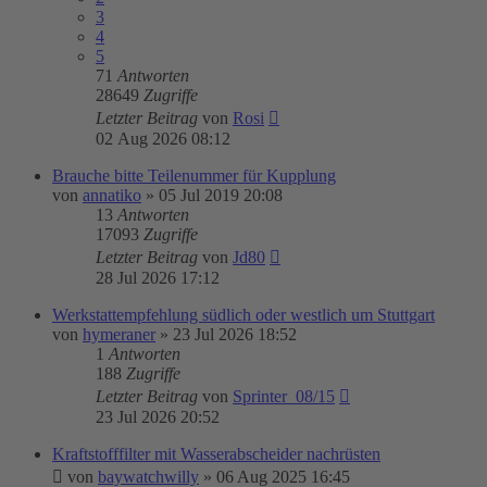
3
4
5
71
Antworten
28649
Zugriffe
Letzter Beitrag
von
Rosi
02 Aug 2026 08:12
Brauche bitte Teilenummer für Kupplung
von
annatiko
»
05 Jul 2019 20:08
13
Antworten
17093
Zugriffe
Letzter Beitrag
von
Jd80
28 Jul 2026 17:12
Werkstattempfehlung südlich oder westlich um Stuttgart
von
hymeraner
»
23 Jul 2026 18:52
1
Antworten
188
Zugriffe
Letzter Beitrag
von
Sprinter_08/15
23 Jul 2026 20:52
Kraftstofffilter mit Wasserabscheider nachrüsten
von
baywatchwilly
»
06 Aug 2025 16:45