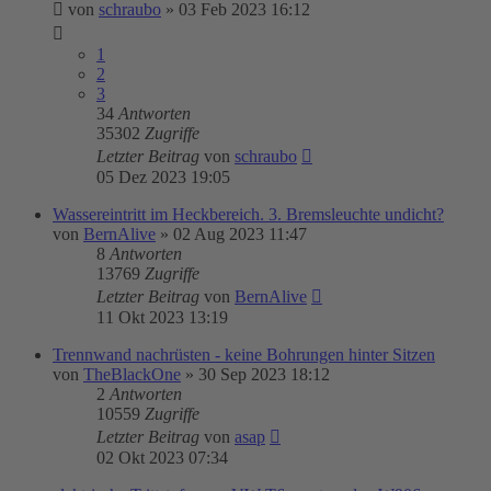
von
schraubo
»
03 Feb 2023 16:12
1
2
3
34
Antworten
35302
Zugriffe
Letzter Beitrag
von
schraubo
05 Dez 2023 19:05
Wassereintritt im Heckbereich. 3. Bremsleuchte undicht?
von
BernAlive
»
02 Aug 2023 11:47
8
Antworten
13769
Zugriffe
Letzter Beitrag
von
BernAlive
11 Okt 2023 13:19
Trennwand nachrüsten - keine Bohrungen hinter Sitzen
von
TheBlackOne
»
30 Sep 2023 18:12
2
Antworten
10559
Zugriffe
Letzter Beitrag
von
asap
02 Okt 2023 07:34