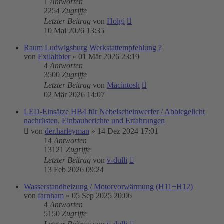
1
Antworten
2254
Zugriffe
Letzter Beitrag
von
Holgi
10 Mai 2026 13:35
Raum Ludwigsburg Werkstattempfehlung ?
von
Exilaltbier
»
01 Mär 2026 23:19
4
Antworten
3500
Zugriffe
Letzter Beitrag
von
Macintosh
02 Mär 2026 14:07
LED-Einsätze HB4 für Nebelscheinwerfer / Abbiegelicht
nachrüsten, Einbauberichte und Erfahrungen
von
der.harleyman
»
14 Dez 2024 17:01
14
Antworten
13121
Zugriffe
Letzter Beitrag
von
v-dulli
13 Feb 2026 09:24
Wasserstandheizung / Motorvorwärmung (H11+H12)
von
farnham
»
05 Sep 2025 20:06
4
Antworten
5150
Zugriffe