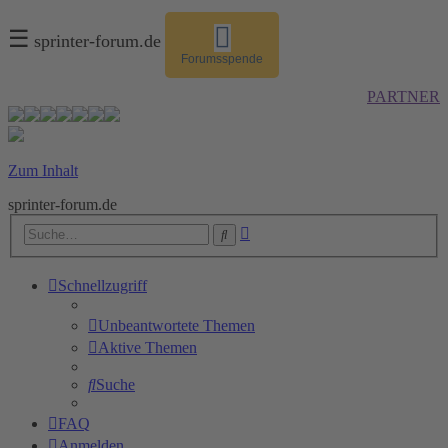
☰
sprinter-forum.de
Forumsspende
PARTNER
Zum Inhalt
sprinter-forum.de
Erweiterte
Suche
Suche
Schnellzugriff
Unbeantwortete Themen
Aktive Themen
Suche
FAQ
Anmelden