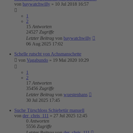
von
baywatchwilly
»
10 Jul 2018 16:57
1
2
15
Antworten
24527
Zugriffe
Letzter Beitrag
von
baywatchwilly
06 Aug 2025 17:02
Schelle rutscht von Achsmanschette
von
Vagabundo
»
19 Mai 2020 10:29
1
2
17
Antworten
35456
Zugriffe
Letzter Beitrag
von
wuestenhans
30 Jul 2025 17:45
Suche Türschloss Schiebetür manuell
von
der_chris_111
»
27 Jul 2025 12:45
0
Antworten
5556
Zugriffe
Letzter Beitrag
von
der_chris_111