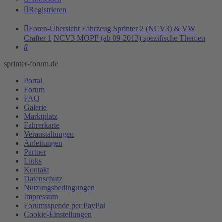
Registrieren
Foren-Übersicht
Fahrzeug
Sprinter 2 (NCV3) & VW
Crafter 1
NCV3 MOPF (ab 09-2013) spezifische Themen
Suche
sprinter-forum.de
Portal
Forum
FAQ
Galerie
Marktplatz
Fahrerkarte
Veranstaltungen
Anleitungen
Partner
Links
Kontakt
Datenschutz
Nutzungsbedingungen
Impressum
Forumsspende per PayPal
Cookie-Einstellungen