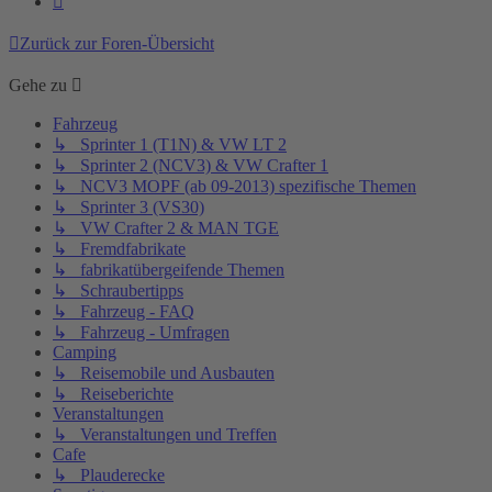
Zurück zur Foren-Übersicht
Gehe zu
Fahrzeug
↳ Sprinter 1 (T1N) & VW LT 2
↳ Sprinter 2 (NCV3) & VW Crafter 1
↳ NCV3 MOPF (ab 09-2013) spezifische Themen
↳ Sprinter 3 (VS30)
↳ VW Crafter 2 & MAN TGE
↳ Fremdfabrikate
↳ fabrikatübergeifende Themen
↳ Schraubertipps
↳ Fahrzeug - FAQ
↳ Fahrzeug - Umfragen
Camping
↳ Reisemobile und Ausbauten
↳ Reiseberichte
Veranstaltungen
↳ Veranstaltungen und Treffen
Cafe
↳ Plauderecke