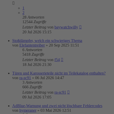
1
2
28
Antworten
12544
Zugriffe
Letzter Beitrag
von
baywatchwilly
20 Jul 2026 15:15
Stoßdämpfer, welch ein schwieriges Thema
von
Elefantentreiber
»
20 Sep 2025 11:51
6
Antworten
5418
Zugriffe
Letzter Beitrag
von
f54
18 Jul 2026 21:30
Türen und Karosserieteile nicht im Teilekatalog enthalten?
von
ra-sc91
»
06 Jul 2026 14:47
3
Antworten
666
Zugriffe
Letzter Beitrag
von
ra-sc91
09 Jul 2026 17:05
AdBlue-Warnung und zwei nicht löschbare Fehlercodes
von
hymeraner
»
03 Mai 2026 12:51