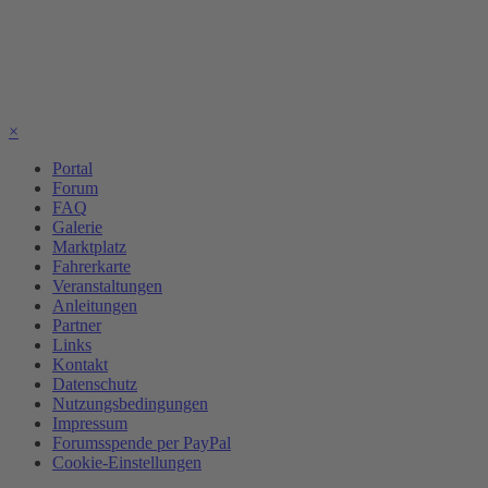
×
Portal
Forum
FAQ
Galerie
Marktplatz
Fahrerkarte
Veranstaltungen
Anleitungen
Partner
Links
Kontakt
Datenschutz
Nutzungsbedingungen
Impressum
Forumsspende per PayPal
Cookie-Einstellungen