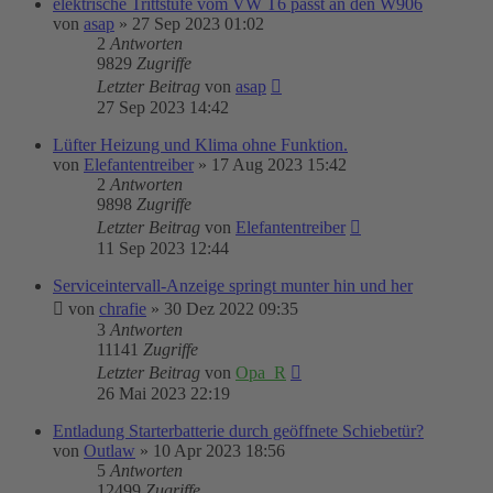
elektrische Trittstufe vom VW T6 passt an den W906
von
asap
»
27 Sep 2023 01:02
2
Antworten
9829
Zugriffe
Letzter Beitrag
von
asap
27 Sep 2023 14:42
Lüfter Heizung und Klima ohne Funktion.
von
Elefantentreiber
»
17 Aug 2023 15:42
2
Antworten
9898
Zugriffe
Letzter Beitrag
von
Elefantentreiber
11 Sep 2023 12:44
Serviceintervall-Anzeige springt munter hin und her
von
chrafie
»
30 Dez 2022 09:35
3
Antworten
11141
Zugriffe
Letzter Beitrag
von
Opa_R
26 Mai 2023 22:19
Entladung Starterbatterie durch geöffnete Schiebetür?
von
Outlaw
»
10 Apr 2023 18:56
5
Antworten
12499
Zugriffe