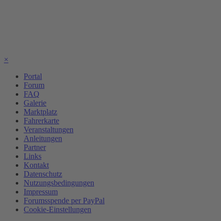
×
Portal
Forum
FAQ
Galerie
Marktplatz
Fahrerkarte
Veranstaltungen
Anleitungen
Partner
Links
Kontakt
Datenschutz
Nutzungsbedingungen
Impressum
Forumsspende per PayPal
Cookie-Einstellungen