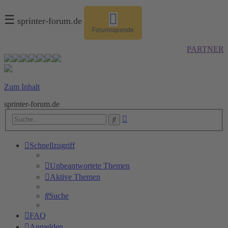
☰
sprinter-forum.de
Forumsspende
PARTNER
Zum Inhalt
sprinter-forum.de
Erweiterte
Suche
Suche
Schnellzugriff
Unbeantwortete Themen
Aktive Themen
Suche
FAQ
Anmelden