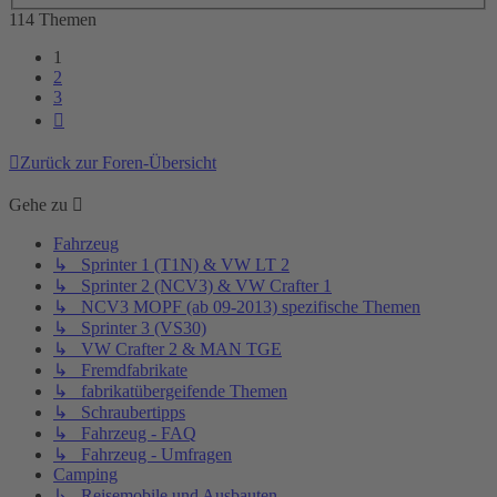
114 Themen
1
2
3
Nächste
Zurück zur Foren-Übersicht
Gehe zu
Fahrzeug
↳ Sprinter 1 (T1N) & VW LT 2
↳ Sprinter 2 (NCV3) & VW Crafter 1
↳ NCV3 MOPF (ab 09-2013) spezifische Themen
↳ Sprinter 3 (VS30)
↳ VW Crafter 2 & MAN TGE
↳ Fremdfabrikate
↳ fabrikatübergeifende Themen
↳ Schraubertipps
↳ Fahrzeug - FAQ
↳ Fahrzeug - Umfragen
Camping
↳ Reisemobile und Ausbauten