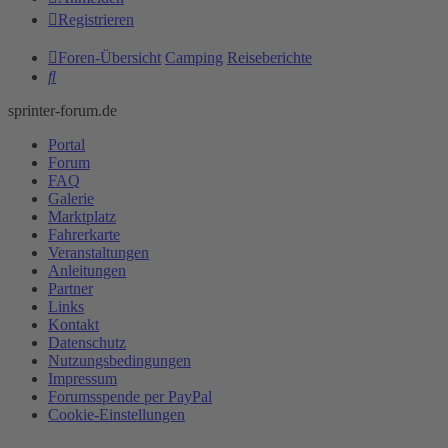
Registrieren
Foren-Übersicht
Camping
Reiseberichte
Suche
sprinter-forum.de
Portal
Forum
FAQ
Galerie
Marktplatz
Fahrerkarte
Veranstaltungen
Anleitungen
Partner
Links
Kontakt
Datenschutz
Nutzungsbedingungen
Impressum
Forumsspende per PayPal
Cookie-Einstellungen