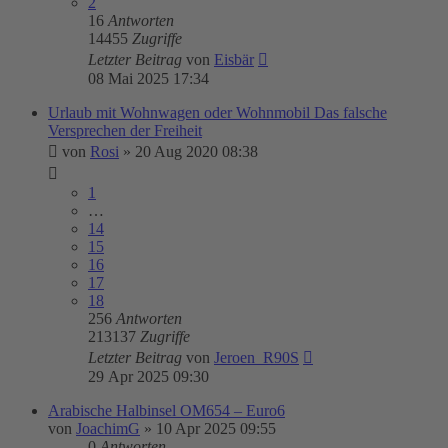
2
16
Antworten
14455
Zugriffe
Letzter Beitrag
von
Eisbär
08 Mai 2025 17:34
Urlaub mit Wohnwagen oder Wohnmobil Das falsche
Versprechen der Freiheit
von
Rosi
»
20 Aug 2020 08:38
1
…
14
15
16
17
18
256
Antworten
213137
Zugriffe
Letzter Beitrag
von
Jeroen_R90S
29 Apr 2025 09:30
Arabische Halbinsel OM654 – Euro6
von
JoachimG
»
10 Apr 2025 09:55
0
Antworten