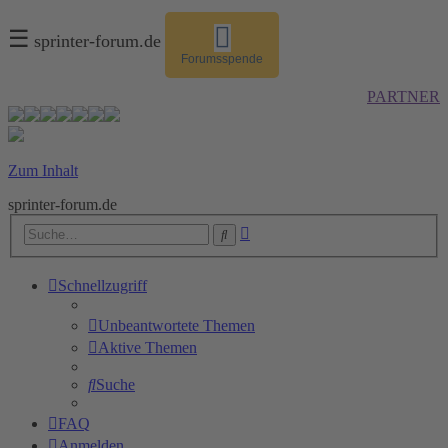
☰
sprinter-forum.de
Forumsspende
PARTNER
Zum Inhalt
sprinter-forum.de
Erweiterte
Suche
Suche
Schnellzugriff
Unbeantwortete Themen
Aktive Themen
Suche
FAQ
Anmelden