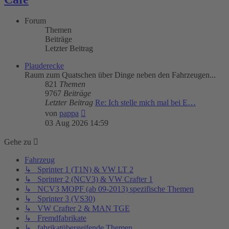
Forum
Themen
Beiträge
Letzter Beitrag
Plauderecke
Raum zum Quatschen über Dinge neben den Fahrzeugen...
821
Themen
9767
Beiträge
Letzter Beitrag
Re: Ich stelle mich mal bei E…
Neuester
von
pappa
Beitrag
03 Aug 2026 14:59
Gehe zu
Fahrzeug
↳ Sprinter 1 (T1N) & VW LT 2
↳ Sprinter 2 (NCV3) & VW Crafter 1
↳ NCV3 MOPF (ab 09-2013) spezifische Themen
↳ Sprinter 3 (VS30)
↳ VW Crafter 2 & MAN TGE
↳ Fremdfabrikate
↳ fabrikatübergeifende Themen