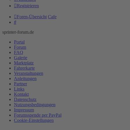
Registrieren
Foren-Übersicht
Cafe
Suche
sprinter-forum.de
Portal
Forum
FAQ
Galerie
Marktplatz
Fahrerkarte
Veranstaltungen
Anleitungen
Partner
Links
Kontakt
Datenschutz
Nutzungsbedingungen
Impressum
Forumsspende per PayPal
Cookie-Einstellungen