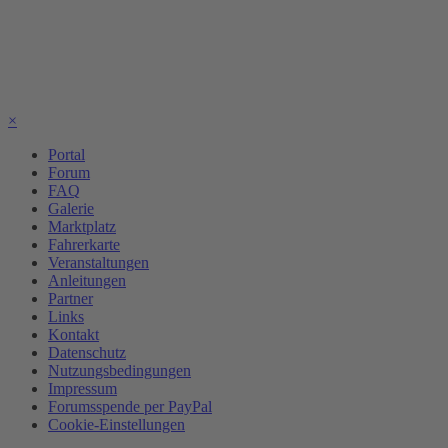
×
Portal
Forum
FAQ
Galerie
Marktplatz
Fahrerkarte
Veranstaltungen
Anleitungen
Partner
Links
Kontakt
Datenschutz
Nutzungsbedingungen
Impressum
Forumsspende per PayPal
Cookie-Einstellungen