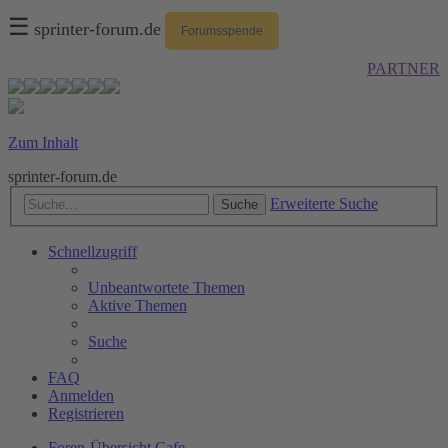
☰
sprinter-forum.de
Forumsspende
PARTNER
Zum Inhalt
sprinter-forum.de
Erweiterte Suche
Suche
Schnellzugriff
Unbeantwortete Themen
Aktive Themen
Suche
FAQ
Anmelden
Registrieren
Foren-Übersicht
Cafe