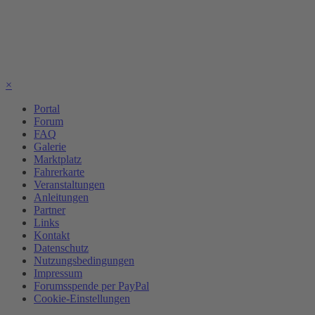
×
Portal
Forum
FAQ
Galerie
Marktplatz
Fahrerkarte
Veranstaltungen
Anleitungen
Partner
Links
Kontakt
Datenschutz
Nutzungsbedingungen
Impressum
Forumsspende per PayPal
Cookie-Einstellungen