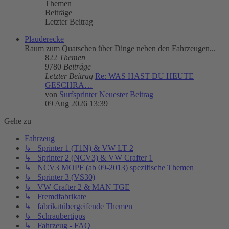
Themen
Beiträge
Letzter Beitrag
Plauderecke
Raum zum Quatschen über Dinge neben den Fahrzeugen...
822
Themen
9780
Beiträge
Letzter Beitrag
Re: WAS HAST DU HEUTE
GESCHRA…
von
Surfsprinter
Neuester Beitrag
09 Aug 2026 13:39
Gehe zu
Fahrzeug
↳ Sprinter 1 (T1N) & VW LT 2
↳ Sprinter 2 (NCV3) & VW Crafter 1
↳ NCV3 MOPF (ab 09-2013) spezifische Themen
↳ Sprinter 3 (VS30)
↳ VW Crafter 2 & MAN TGE
↳ Fremdfabrikate
↳ fabrikatübergeifende Themen
↳ Schraubertipps
↳ Fahrzeug - FAQ