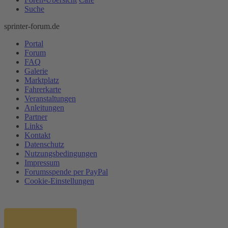
Suche
sprinter-forum.de
Portal
Forum
FAQ
Galerie
Marktplatz
Fahrerkarte
Veranstaltungen
Anleitungen
Partner
Links
Kontakt
Datenschutz
Nutzungsbedingungen
Impressum
Forumsspende per PayPal
Cookie-Einstellungen