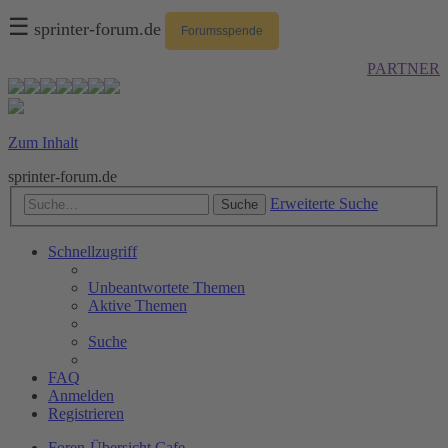
☰
sprinter-forum.de
Forumsspende
PARTNER
Zum Inhalt
sprinter-forum.de
Erweiterte Suche
Suche
Schnellzugriff
Unbeantwortete Themen
Aktive Themen
Suche
FAQ
Anmelden
Registrieren
Foren-Übersicht
Cafe