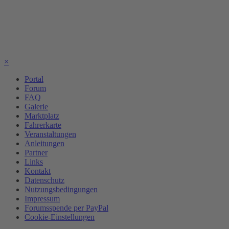
×
Portal
Forum
FAQ
Galerie
Marktplatz
Fahrerkarte
Veranstaltungen
Anleitungen
Partner
Links
Kontakt
Datenschutz
Nutzungsbedingungen
Impressum
Forumsspende per PayPal
Cookie-Einstellungen