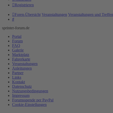
Registrieren
Foren-Übersicht
Veranstaltungen
Veranstaltungen und Treffe
Suche
sprinter-forum.de
Portal
Forum
FAQ
Galerie
Marktplatz
Fahrerkarte
Veranstaltungen
Anleitungen
Partner
Links
Kontakt
Datenschutz
Nutzungsbedingungen
Impressum
Forumsspende per PayPal
Cookie-Einstellungen