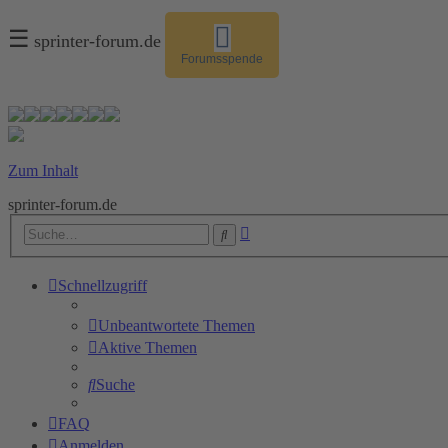
☰
sprinter-forum.de
Forumsspende
Zum Inhalt
sprinter-forum.de
Erweiterte
Suche
Suche
Schnellzugriff
Unbeantwortete Themen
Aktive Themen
Suche
FAQ
Anmelden