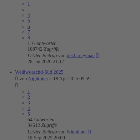
1
…
4
5
6
7
8
116
Antworten
108742
Zugriffe
Letzter Beitrag
von
der.harleyman
28 Jan 2026 21:17
Weißwoaschd-Süd 2025
von
Nightliner
»
18 Apr 2025 09:59
1
2
3
4
5
64
Antworten
34612
Zugriffe
Letzter Beitrag
von
Nightliner
18 Sep 2025 20:09