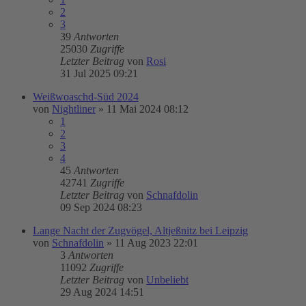
2
3
39
Antworten
25030
Zugriffe
Letzter Beitrag
von
Rosi
31 Jul 2025 09:21
Weißwoaschd-Süd 2024
von
Nightliner
»
11 Mai 2024 08:12
1
2
3
4
45
Antworten
42741
Zugriffe
Letzter Beitrag
von
Schnafdolin
09 Sep 2024 08:23
Lange Nacht der Zugvögel, Altjeßnitz bei Leipzig
von
Schnafdolin
»
11 Aug 2023 22:01
3
Antworten
11092
Zugriffe
Letzter Beitrag
von
Unbeliebt
29 Aug 2024 14:51