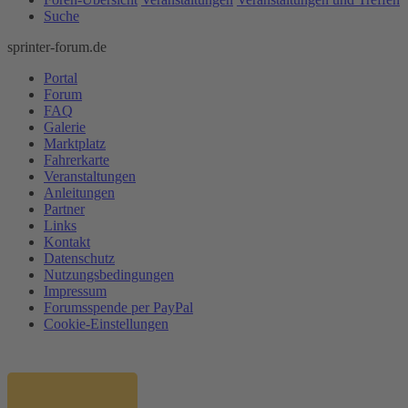
Suche
sprinter-forum.de
Portal
Forum
FAQ
Galerie
Marktplatz
Fahrerkarte
Veranstaltungen
Anleitungen
Partner
Links
Kontakt
Datenschutz
Nutzungsbedingungen
Impressum
Forumsspende per PayPal
Cookie-Einstellungen