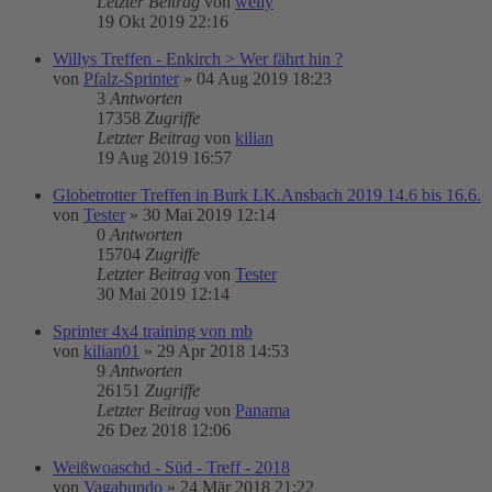
Letzter Beitrag
von
weily
19 Okt 2019 22:16
Willys Treffen - Enkirch > Wer fährt hin ?
von
Pfalz-Sprinter
»
04 Aug 2019 18:23
3
Antworten
17358
Zugriffe
Letzter Beitrag
von
kilian
19 Aug 2019 16:57
Globetrotter Treffen in Burk LK.Ansbach 2019 14.6 bis 16.6.
von
Tester
»
30 Mai 2019 12:14
0
Antworten
15704
Zugriffe
Letzter Beitrag
von
Tester
30 Mai 2019 12:14
Sprinter 4x4 training von mb
von
kilian01
»
29 Apr 2018 14:53
9
Antworten
26151
Zugriffe
Letzter Beitrag
von
Panama
26 Dez 2018 12:06
Weißwoaschd - Süd - Treff - 2018
von
Vagabundo
»
24 Mär 2018 21:22