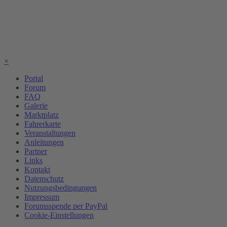
×
Portal
Forum
FAQ
Galerie
Marktplatz
Fahrerkarte
Veranstaltungen
Anleitungen
Partner
Links
Kontakt
Datenschutz
Nutzungsbedingungen
Impressum
Forumsspende per PayPal
Cookie-Einstellungen