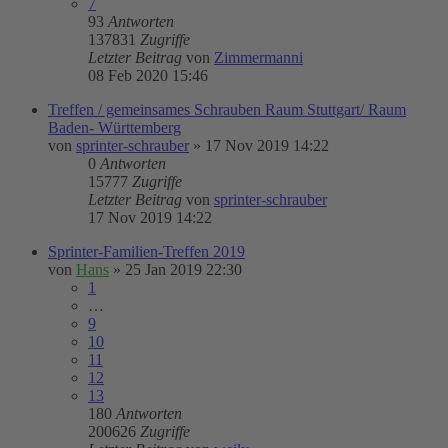
7
93
Antworten
137831
Zugriffe
Letzter Beitrag
von
Zimmermanni
08 Feb 2020 15:46
Treffen / gemeinsames Schrauben Raum Stuttgart/ Raum
Baden- Württemberg
von
sprinter-schrauber
»
17 Nov 2019 14:22
0
Antworten
15777
Zugriffe
Letzter Beitrag
von
sprinter-schrauber
17 Nov 2019 14:22
Sprinter-Familien-Treffen 2019
von
Hans
»
25 Jan 2019 22:30
1
…
9
10
11
12
13
180
Antworten
200626
Zugriffe