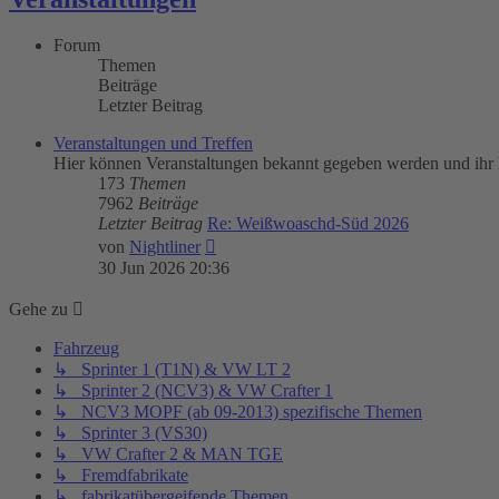
Forum
Themen
Beiträge
Letzter Beitrag
Veranstaltungen und Treffen
Hier können Veranstaltungen bekannt gegeben werden und ihr 
173
Themen
7962
Beiträge
Letzter Beitrag
Re: Weißwoaschd-Süd 2026
Neuester
von
Nightliner
Beitrag
30 Jun 2026 20:36
Gehe zu
Fahrzeug
↳ Sprinter 1 (T1N) & VW LT 2
↳ Sprinter 2 (NCV3) & VW Crafter 1
↳ NCV3 MOPF (ab 09-2013) spezifische Themen
↳ Sprinter 3 (VS30)
↳ VW Crafter 2 & MAN TGE
↳ Fremdfabrikate
↳ fabrikatübergeifende Themen