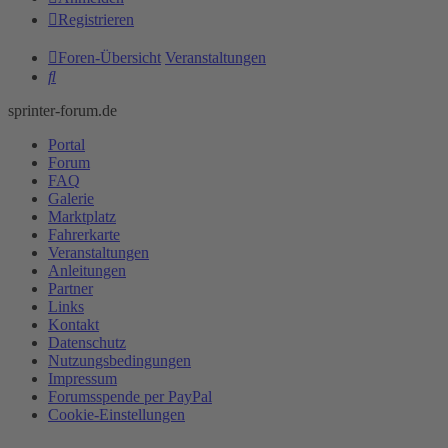
Registrieren
Foren-Übersicht
Veranstaltungen
Suche
sprinter-forum.de
Portal
Forum
FAQ
Galerie
Marktplatz
Fahrerkarte
Veranstaltungen
Anleitungen
Partner
Links
Kontakt
Datenschutz
Nutzungsbedingungen
Impressum
Forumsspende per PayPal
Cookie-Einstellungen