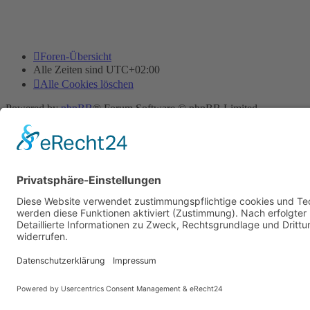
Foren-Übersicht
Alle Zeiten sind
UTC+02:00
Alle Cookies löschen
Powered by
phpBB
® Forum Software © phpBB Limited
Deutsche Übersetzung durch
phpBB.de
Cookie-Einstellungen
| Impressum
| Kontakt
Datenschutz
|
Nutzungsbedingungen
Time: 0.026s
| Peak Memory Usage: 10.33 MiB | GZIP: Off