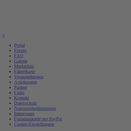
×
Portal
Forum
FAQ
Galerie
Marktplatz
Fahrerkarte
Veranstaltungen
Anleitungen
Partner
Links
Kontakt
Datenschutz
Nutzungsbedingungen
Impressum
Forumsspende per PayPal
Cookie-Einstellungen