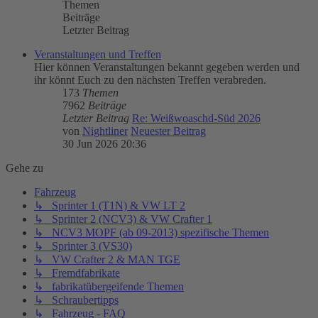
Themen
Beiträge
Letzter Beitrag
Veranstaltungen und Treffen
Hier können Veranstaltungen bekannt gegeben werden und
ihr könnt Euch zu den nächsten Treffen verabreden.
173
Themen
7962
Beiträge
Letzter Beitrag
Re: Weißwoaschd-Süd 2026
von
Nightliner
Neuester Beitrag
30 Jun 2026 20:36
Gehe zu
Fahrzeug
↳ Sprinter 1 (T1N) & VW LT 2
↳ Sprinter 2 (NCV3) & VW Crafter 1
↳ NCV3 MOPF (ab 09-2013) spezifische Themen
↳ Sprinter 3 (VS30)
↳ VW Crafter 2 & MAN TGE
↳ Fremdfabrikate
↳ fabrikatübergeifende Themen
↳ Schraubertipps
↳ Fahrzeug - FAQ