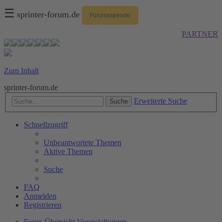
☰
sprinter-forum.de
Forumsspende
PARTNER
Zum Inhalt
sprinter-forum.de
Erweiterte Suche
Suche
Schnellzugriff
Unbeantwortete Themen
Aktive Themen
Suche
FAQ
Anmelden
Registrieren
Foren-Übersicht
Veranstaltungen