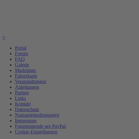
×
Portal
Forum
FAQ
Galerie
Marktplatz
Fahrerkarte
Veranstaltungen
Anleitungen
Partner
Links
Kontakt
Datenschutz
Nutzungsbedingungen
Impressum
Forumsspende per PayPal
Cookie-Einstellungen