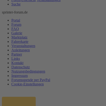
Suche
sprinter-forum.de
Portal
Forum
FAQ
Galerie
Marktplatz
Fahrerkarte
Veranstaltungen
Anleitungen
Partner
Links
Kontakt
Datenschutz
Nutzungsbedingungen
Impressum
Forumsspende per PayPal
Cookie-Einstellungen