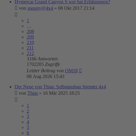
Hymercar Grand Canyon S wer hat Erfahrungen?
von
snoopy@4x4
»
08 Okt 2017 21:14
1
…
208
209
210
211
212
3166
Antworten
1702205
Zugriffe
Letzter Beitrag
von
OM18
08 Aug 2026 15:43
Der Neue von Thias: Selbstausbau Sprinter 4x4
von
Thias
»
16 Mär 2025 18:25
1
2
3
4
5
6