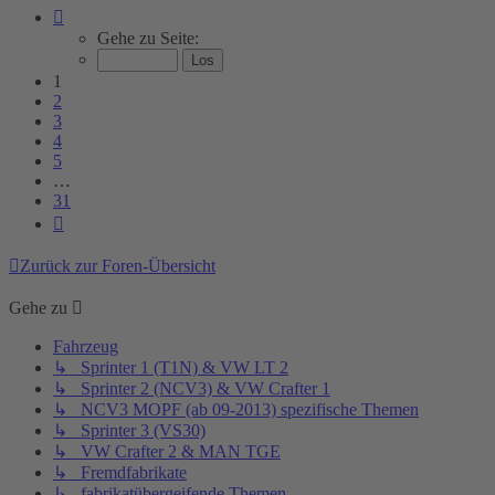
Seite
1
Gehe zu Seite:
von
31
1
2
3
4
5
…
31
Nächste
Zurück zur Foren-Übersicht
Gehe zu
Fahrzeug
↳ Sprinter 1 (T1N) & VW LT 2
↳ Sprinter 2 (NCV3) & VW Crafter 1
↳ NCV3 MOPF (ab 09-2013) spezifische Themen
↳ Sprinter 3 (VS30)
↳ VW Crafter 2 & MAN TGE
↳ Fremdfabrikate
↳ fabrikatübergeifende Themen