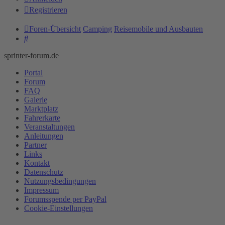
Registrieren
Foren-Übersicht
Camping
Reisemobile und Ausbauten
Suche
sprinter-forum.de
Portal
Forum
FAQ
Galerie
Marktplatz
Fahrerkarte
Veranstaltungen
Anleitungen
Partner
Links
Kontakt
Datenschutz
Nutzungsbedingungen
Impressum
Forumsspende per PayPal
Cookie-Einstellungen