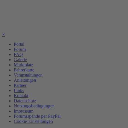
×
Portal
Forum
FAQ
Galerie
Marktplatz
Fahrerkarte
Veranstaltungen
Anleitungen
Partner
Links
Kontakt
Datenschutz
Nutzungsbedingungen
Impressum
Forumsspende per PayPal
Cookie-Einstellungen