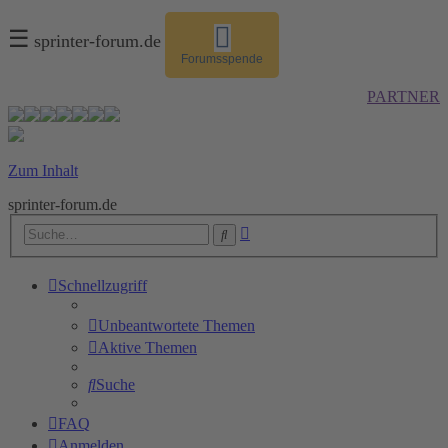
☰
sprinter-forum.de
Forumsspende
PARTNER
Zum Inhalt
sprinter-forum.de
Erweiterte
Suche
Suche
Schnellzugriff
Unbeantwortete Themen
Aktive Themen
Suche
FAQ
Anmelden