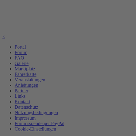
×
Portal
Forum
FAQ
Galerie
Marktplatz
Fahrerkarte
Veranstaltungen
Anleitungen
Partner
Links
Kontakt
Datenschutz
Nutzungsbedingungen
Impressum
Forumsspende per PayPal
Cookie-Einstellungen