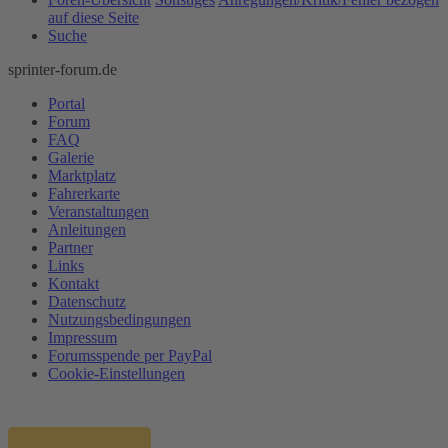
auf diese Seite
Suche
sprinter-forum.de
Portal
Forum
FAQ
Galerie
Marktplatz
Fahrerkarte
Veranstaltungen
Anleitungen
Partner
Links
Kontakt
Datenschutz
Nutzungsbedingungen
Impressum
Forumsspende per PayPal
Cookie-Einstellungen