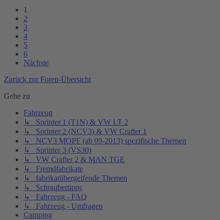
1
2
3
4
5
6
Nächste
Zurück zur Foren-Übersicht
Gehe zu
Fahrzeug
↳ Sprinter 1 (T1N) & VW LT 2
↳ Sprinter 2 (NCV3) & VW Crafter 1
↳ NCV3 MOPF (ab 09-2013) spezifische Themen
↳ Sprinter 3 (VS30)
↳ VW Crafter 2 & MAN TGE
↳ Fremdfabrikate
↳ fabrikatübergeifende Themen
↳ Schraubertipps
↳ Fahrzeug - FAQ
↳ Fahrzeug - Umfragen
Camping