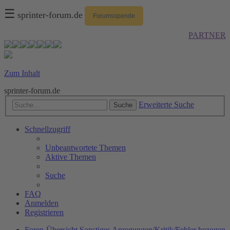
☰
sprinter-forum.de
Forumsspende
PARTNER
Zum Inhalt
sprinter-forum.de
Erweiterte Suche
Suche
Schnellzugriff
Unbeantwortete Themen
Aktive Themen
Suche
FAQ
Anmelden
Registrieren
Foren-Übersicht
Sonstiges
Anregungen/Kritik/Fehler bezogen