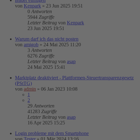
Bilder einfügen
von
Kenpark
»
23 Jun 2025 19:51
0
Antworten
5944
Zugriffe
Letzter Beitrag
von
Kenpark
23 Jun 2025 19:51
Warum darf ich das nicht posten
von
amigob
»
24 Mai 2025 11:20
3
Antworten
6276
Zugriffe
Letzter Beitrag
von
asap
24 Mai 2025 15:41
Marktplatz deaktiviert - Plattformen-Steuertransparenzgesetz
(PStTG)
von
admin
»
06 Jan 2023 10:08
1
2
29
Antworten
41283
Zugriffe
Letzter Beitrag
von
asap
16 Apr 2025 15:25
Login probleme mit dem Smartphone
von
Tester
»
01 Mär 2024 13:16