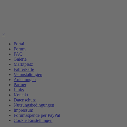
×
Portal
Forum
FAQ
Galerie
Marktplatz
Fahrerkarte
Veranstaltungen
Anleitungen
Partner
Links
Kontakt
Datenschutz
Nutzungsbedingungen
Impressum
Forumsspende per PayPal
Cookie-Einstellungen