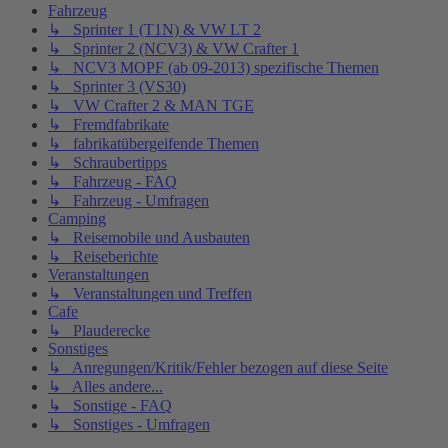
Fahrzeug
↳ Sprinter 1 (T1N) & VW LT 2
↳ Sprinter 2 (NCV3) & VW Crafter 1
↳ NCV3 MOPF (ab 09-2013) spezifische Themen
↳ Sprinter 3 (VS30)
↳ VW Crafter 2 & MAN TGE
↳ Fremdfabrikate
↳ fabrikatübergeifende Themen
↳ Schraubertipps
↳ Fahrzeug - FAQ
↳ Fahrzeug - Umfragen
Camping
↳ Reisemobile und Ausbauten
↳ Reiseberichte
Veranstaltungen
↳ Veranstaltungen und Treffen
Cafe
↳ Plauderecke
Sonstiges
↳ Anregungen/Kritik/Fehler bezogen auf diese Seite
↳ Alles andere...
↳ Sonstige - FAQ
↳ Sonstiges - Umfragen