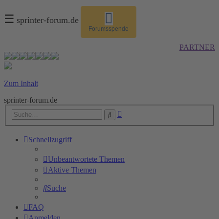
☰
sprinter-forum.de
Forumsspende
PARTNER
Zum Inhalt
sprinter-forum.de
Erweiterte
Suche
Suche
Schnellzugriff
Unbeantwortete Themen
Aktive Themen
Suche
FAQ
Anmelden