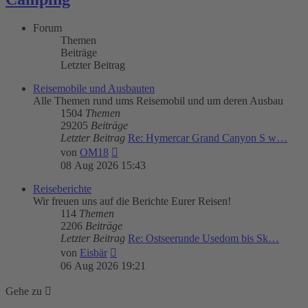
Forum
Themen
Beiträge
Letzter Beitrag
Reisemobile und Ausbauten
Alle Themen rund ums Reisemobil und um deren Ausbau
1504
Themen
29205
Beiträge
Letzter Beitrag
Re: Hymercar Grand Canyon S w…
Neuester
von
OM18
Beitrag
08 Aug 2026 15:43
Reiseberichte
Wir freuen uns auf die Berichte Eurer Reisen!
114
Themen
2206
Beiträge
Letzter Beitrag
Re: Ostseerunde Usedom bis Sk…
Neuester
von
Eisbär
Beitrag
06 Aug 2026 19:21
Gehe zu