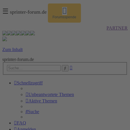
☰
sprinter-forum.de
Forumsspende
PARTNER
Zum Inhalt
sprinter-forum.de
Erweiterte
Suche
Suche
Schnellzugriff
Unbeantwortete Themen
Aktive Themen
Suche
FAQ
Anmelden