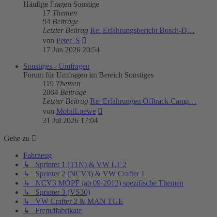
Häufige Fragen Sonstige
17
Themen
94
Beiträge
Letzter Beitrag
Re: Erfahrungsbericht Bosch-D…
Neuester
von
Peter_S
Beitrag
17 Jun 2026 20:54
Sonstiges - Umfragen
Forum für Umfragen im Bereich Sonstiges
119
Themen
2064
Beiträge
Letzter Beitrag
Re: Erfahrungen Offtrack Camp…
Neuester
von
MobilLoewe
Beitrag
31 Jul 2026 17:04
Gehe zu
Fahrzeug
↳ Sprinter 1 (T1N) & VW LT 2
↳ Sprinter 2 (NCV3) & VW Crafter 1
↳ NCV3 MOPF (ab 09-2013) spezifische Themen
↳ Sprinter 3 (VS30)
↳ VW Crafter 2 & MAN TGE
↳ Fremdfabrikate