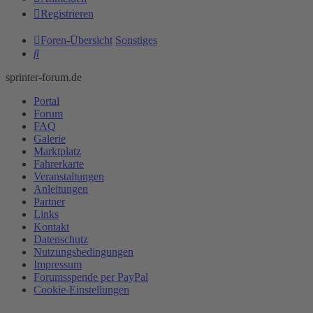
Registrieren
Foren-Übersicht
Sonstiges
Suche
sprinter-forum.de
Portal
Forum
FAQ
Galerie
Marktplatz
Fahrerkarte
Veranstaltungen
Anleitungen
Partner
Links
Kontakt
Datenschutz
Nutzungsbedingungen
Impressum
Forumsspende per PayPal
Cookie-Einstellungen