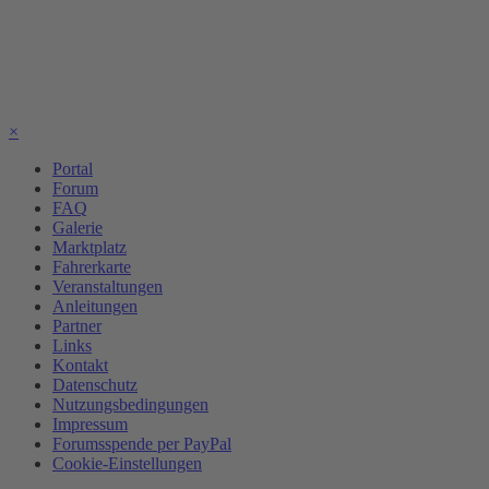
×
Portal
Forum
FAQ
Galerie
Marktplatz
Fahrerkarte
Veranstaltungen
Anleitungen
Partner
Links
Kontakt
Datenschutz
Nutzungsbedingungen
Impressum
Forumsspende per PayPal
Cookie-Einstellungen