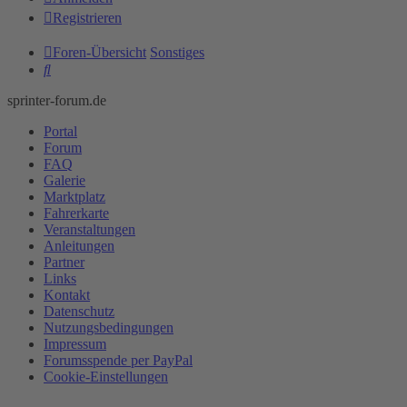
Registrieren
Foren-Übersicht
Sonstiges
Suche
sprinter-forum.de
Portal
Forum
FAQ
Galerie
Marktplatz
Fahrerkarte
Veranstaltungen
Anleitungen
Partner
Links
Kontakt
Datenschutz
Nutzungsbedingungen
Impressum
Forumsspende per PayPal
Cookie-Einstellungen