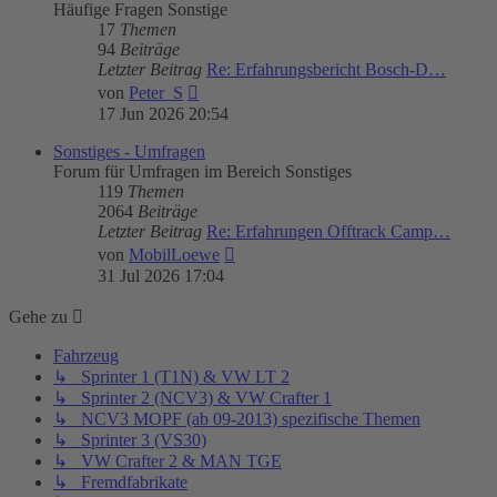
Häufige Fragen Sonstige
17
Themen
94
Beiträge
Letzter Beitrag
Re: Erfahrungsbericht Bosch-D…
Neuester
von
Peter_S
Beitrag
17 Jun 2026 20:54
Sonstiges - Umfragen
Forum für Umfragen im Bereich Sonstiges
119
Themen
2064
Beiträge
Letzter Beitrag
Re: Erfahrungen Offtrack Camp…
Neuester
von
MobilLoewe
Beitrag
31 Jul 2026 17:04
Gehe zu
Fahrzeug
↳ Sprinter 1 (T1N) & VW LT 2
↳ Sprinter 2 (NCV3) & VW Crafter 1
↳ NCV3 MOPF (ab 09-2013) spezifische Themen
↳ Sprinter 3 (VS30)
↳ VW Crafter 2 & MAN TGE
↳ Fremdfabrikate