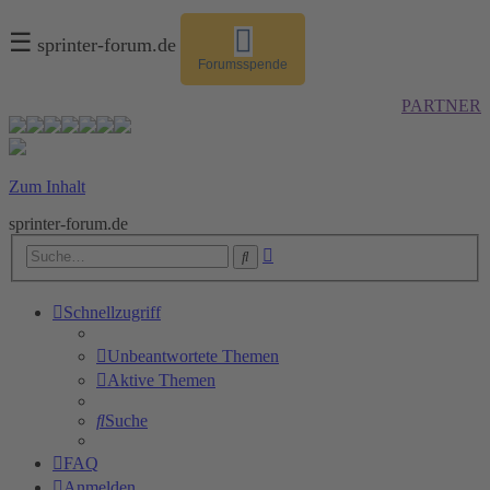
☰
sprinter-forum.de
Forumsspende
PARTNER
Zum Inhalt
sprinter-forum.de
Erweiterte
Suche
Suche
Schnellzugriff
Unbeantwortete Themen
Aktive Themen
Suche
FAQ
Anmelden