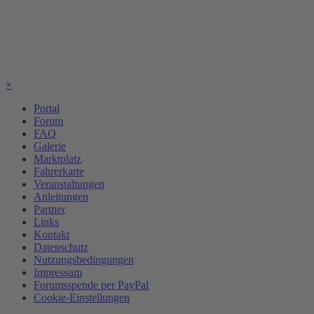
×
Portal
Forum
FAQ
Galerie
Marktplatz
Fahrerkarte
Veranstaltungen
Anleitungen
Partner
Links
Kontakt
Datenschutz
Nutzungsbedingungen
Impressum
Forumsspende per PayPal
Cookie-Einstellungen