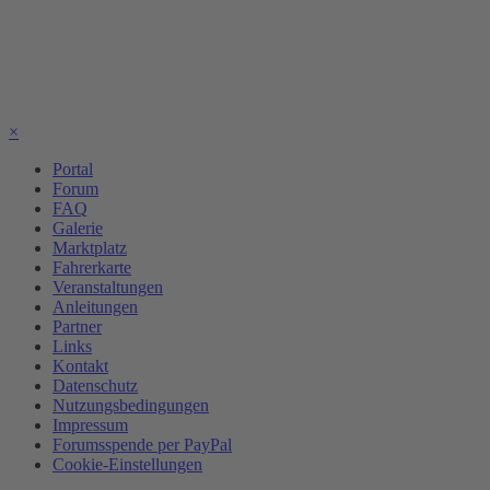
×
Portal
Forum
FAQ
Galerie
Marktplatz
Fahrerkarte
Veranstaltungen
Anleitungen
Partner
Links
Kontakt
Datenschutz
Nutzungsbedingungen
Impressum
Forumsspende per PayPal
Cookie-Einstellungen