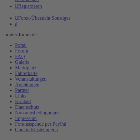
Registrieren
Foren-Übersicht
Sonstiges
Suche
sprinter-forum.de
Portal
Forum
FAQ
Galerie
Marktplatz
Fahrerkarte
Veranstaltungen
Anleitungen
Partner
Links
Kontakt
Datenschutz
Nutzungsbedingungen
Impressum
Forumsspende per PayPal
Cookie-Einstellungen