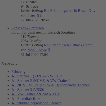
17
Themen
94
Beiträge
Letzter Beitrag
Re: Erfahrungsbericht Bosch-D…
Neuester
von
Peter_S
Beitrag
17 Jun 2026 20:54
Sonstiges - Umfragen
Forum für Umfragen im Bereich Sonstiges
119
Themen
2064
Beiträge
Letzter Beitrag
Re: Erfahrungen Offtrack Camp…
Neuester
von
MobilLoewe
Beitrag
31 Jul 2026 17:04
Gehe zu
Fahrzeug
↳ Sprinter 1 (T1N) & VW LT 2
↳ Sprinter 2 (NCV3) & VW Crafter 1
↳ NCV3 MOPF (ab 09-2013) spezifische Themen
↳ Sprinter 3 (VS30)
↳ VW Crafter 2 & MAN TGE
↳ Fremdfabrikate
↳ fabrikatübergeifende Themen