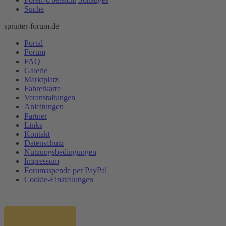
Suche
sprinter-forum.de
Portal
Forum
FAQ
Galerie
Marktplatz
Fahrerkarte
Veranstaltungen
Anleitungen
Partner
Links
Kontakt
Datenschutz
Nutzungsbedingungen
Impressum
Forumsspende per PayPal
Cookie-Einstellungen