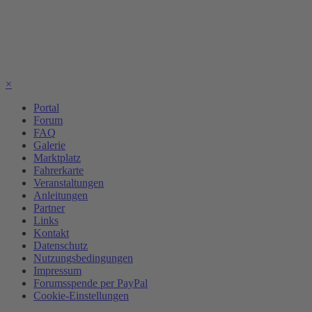
×
Portal
Forum
FAQ
Galerie
Marktplatz
Fahrerkarte
Veranstaltungen
Anleitungen
Partner
Links
Kontakt
Datenschutz
Nutzungsbedingungen
Impressum
Forumsspende per PayPal
Cookie-Einstellungen