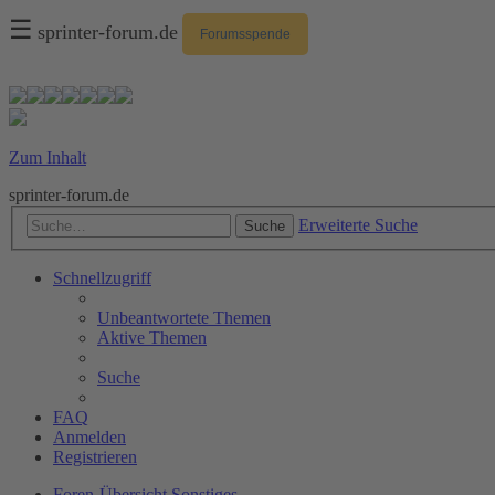
☰
sprinter-forum.de
Forumsspende
Zum Inhalt
sprinter-forum.de
Erweiterte Suche
Suche
Schnellzugriff
Unbeantwortete Themen
Aktive Themen
Suche
FAQ
Anmelden
Registrieren
Foren-Übersicht
Sonstiges