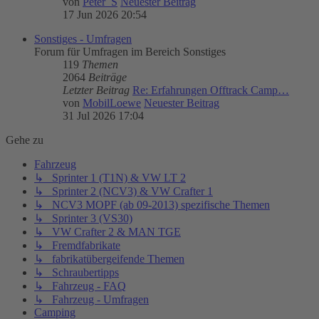
von
Peter_S
Neuester Beitrag
17 Jun 2026 20:54
Sonstiges - Umfragen
Forum für Umfragen im Bereich Sonstiges
119
Themen
2064
Beiträge
Letzter Beitrag
Re: Erfahrungen Offtrack Camp…
von
MobilLoewe
Neuester Beitrag
31 Jul 2026 17:04
Gehe zu
Fahrzeug
↳ Sprinter 1 (T1N) & VW LT 2
↳ Sprinter 2 (NCV3) & VW Crafter 1
↳ NCV3 MOPF (ab 09-2013) spezifische Themen
↳ Sprinter 3 (VS30)
↳ VW Crafter 2 & MAN TGE
↳ Fremdfabrikate
↳ fabrikatübergeifende Themen
↳ Schraubertipps
↳ Fahrzeug - FAQ
↳ Fahrzeug - Umfragen
Camping