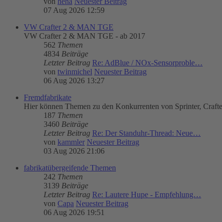
von
heha
Neuester Beitrag
07 Aug 2026 12:59
VW Crafter 2 & MAN TGE
VW Crafter 2 & MAN TGE - ab 2017
562
Themen
4834
Beiträge
Letzter Beitrag
Re: AdBlue / NOx-Sensorproble…
von
twinmichel
Neuester Beitrag
06 Aug 2026 13:27
Fremdfabrikate
Hier können Themen zu den Konkurrenten von Sprinter, Craft
187
Themen
3460
Beiträge
Letzter Beitrag
Re: Der Standuhr-Thread: Neue…
von
kammler
Neuester Beitrag
03 Aug 2026 21:06
fabrikatübergeifende Themen
242
Themen
3139
Beiträge
Letzter Beitrag
Re: Lautere Hupe - Empfehlung…
von
Capa
Neuester Beitrag
06 Aug 2026 19:51