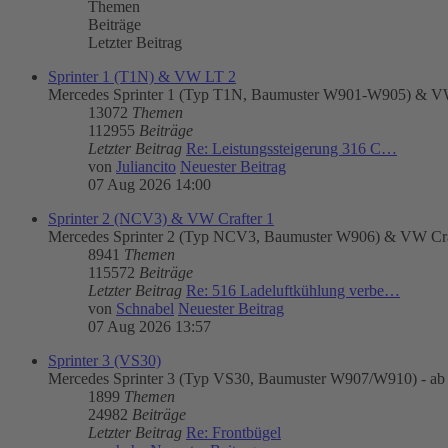
Themen
Beiträge
Letzter Beitrag
Sprinter 1 (T1N) & VW LT 2
Mercedes Sprinter 1 (Typ T1N, Baumuster W901-W905) & VW
13072
Themen
112955
Beiträge
Letzter Beitrag
Re: Leistungssteigerung 316 C…
von
Juliancito
Neuester Beitrag
07 Aug 2026 14:00
Sprinter 2 (NCV3) & VW Crafter 1
Mercedes Sprinter 2 (Typ NCV3, Baumuster W906) & VW Craft
8941
Themen
115572
Beiträge
Letzter Beitrag
Re: 516 Ladeluftkühlung verbe…
von
Schnabel
Neuester Beitrag
07 Aug 2026 13:57
Sprinter 3 (VS30)
Mercedes Sprinter 3 (Typ VS30, Baumuster W907/W910) - ab
1899
Themen
24982
Beiträge
Letzter Beitrag
Re: Frontbügel