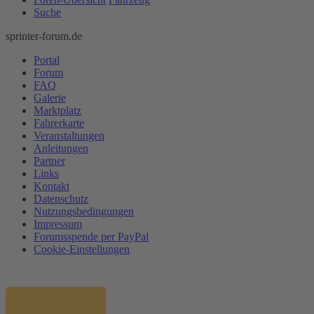
Suche
sprinter-forum.de
Portal
Forum
FAQ
Galerie
Marktplatz
Fahrerkarte
Veranstaltungen
Anleitungen
Partner
Links
Kontakt
Datenschutz
Nutzungsbedingungen
Impressum
Forumsspende per PayPal
Cookie-Einstellungen