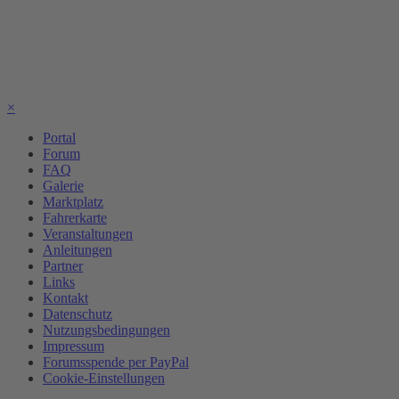
×
Portal
Forum
FAQ
Galerie
Marktplatz
Fahrerkarte
Veranstaltungen
Anleitungen
Partner
Links
Kontakt
Datenschutz
Nutzungsbedingungen
Impressum
Forumsspende per PayPal
Cookie-Einstellungen