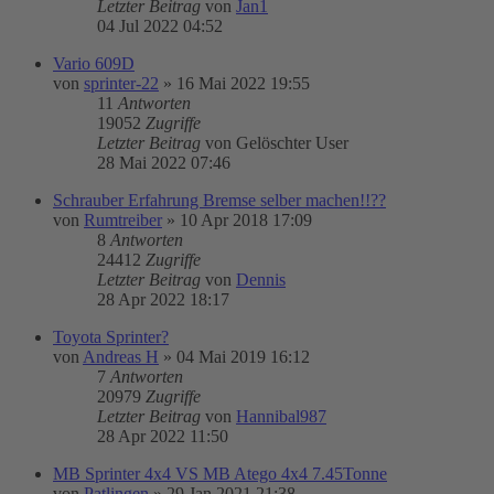
Letzter Beitrag
von
Jan1
04 Jul 2022 04:52
Vario 609D
von
sprinter-22
»
16 Mai 2022 19:55
11
Antworten
19052
Zugriffe
Letzter Beitrag
von
Gelöschter User
28 Mai 2022 07:46
Schrauber Erfahrung Bremse selber machen!!??
von
Rumtreiber
»
10 Apr 2018 17:09
8
Antworten
24412
Zugriffe
Letzter Beitrag
von
Dennis
28 Apr 2022 18:17
Toyota Sprinter?
von
Andreas H
»
04 Mai 2019 16:12
7
Antworten
20979
Zugriffe
Letzter Beitrag
von
Hannibal987
28 Apr 2022 11:50
MB Sprinter 4x4 VS MB Atego 4x4 7.45Tonne
von
Patlingen
»
29 Jan 2021 21:38