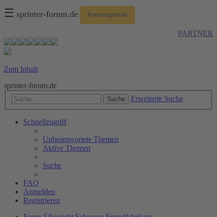
☰
sprinter-forum.de
Forumsspende
PARTNER
Zum Inhalt
sprinter-forum.de
Erweiterte Suche
Suche
Schnellzugriff
Unbeantwortete Themen
Aktive Themen
Suche
FAQ
Anmelden
Registrieren
Foren-Übersicht
Fahrzeug
Fremdfabrikate