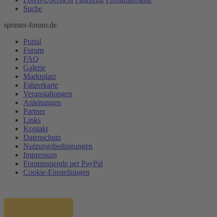
Suche
sprinter-forum.de
Portal
Forum
FAQ
Galerie
Marktplatz
Fahrerkarte
Veranstaltungen
Anleitungen
Partner
Links
Kontakt
Datenschutz
Nutzungsbedingungen
Impressum
Forumsspende per PayPal
Cookie-Einstellungen