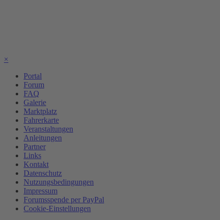
×
Portal
Forum
FAQ
Galerie
Marktplatz
Fahrerkarte
Veranstaltungen
Anleitungen
Partner
Links
Kontakt
Datenschutz
Nutzungsbedingungen
Impressum
Forumsspende per PayPal
Cookie-Einstellungen