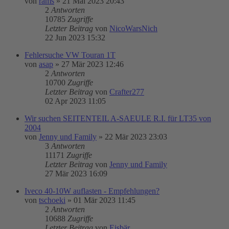
von
rams
»
21 Mai 2023 20:43
2
Antworten
10785
Zugriffe
Letzter Beitrag
von
NicoWarsNich
22 Jun 2023 15:32
Fehlersuche VW Touran 1T
von
asap
»
27 Mär 2023 12:46
2
Antworten
10700
Zugriffe
Letzter Beitrag
von
Crafter277
02 Apr 2023 11:05
Wir suchen SEITENTEIL A-SAEULE R.I. für LT35 von
2004
von
Jenny und Family
»
22 Mär 2023 23:03
3
Antworten
11171
Zugriffe
Letzter Beitrag
von
Jenny und Family
27 Mär 2023 16:09
Iveco 40-10W auflasten - Empfehlungen?
von
tschoeki
»
01 Mär 2023 11:45
2
Antworten
10688
Zugriffe
Letzter Beitrag
von
Eisbär