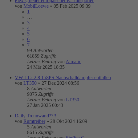
Flexis, neuer europäischer E-Transporter
von
MobilLoewe
»
05 Feb 2025 09:39
1
…
3
4
5
6
7
99
Antworten
61859
Zugriffe
Letzter Beitrag
von
Almaric
24 Mär 2025 18:35
VW LT2 2.8 158PS Nachschalldämpfer entfallen
von
LT350
»
27 Dez 2024 08:56
8
Antworten
9075
Zugriffe
Letzter Beitrag
von
LT350
27 Jan 2025 00:43
Daily Trennwand??!!
von
Rumtreiber
»
28 Okt 2024 16:09
5
Antworten
8615
Zugriffe
Letzter Beitrag
von
Steffen G.