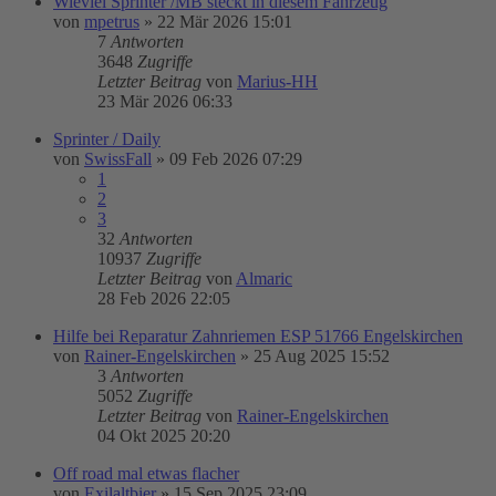
Wieviel Sprinter /MB steckt in diesem Fahrzeug
von
mpetrus
»
22 Mär 2026 15:01
7
Antworten
3648
Zugriffe
Letzter Beitrag
von
Marius-HH
23 Mär 2026 06:33
Sprinter / Daily
von
SwissFall
»
09 Feb 2026 07:29
1
2
3
32
Antworten
10937
Zugriffe
Letzter Beitrag
von
Almaric
28 Feb 2026 22:05
Hilfe bei Reparatur Zahnriemen ESP 51766 Engelskirchen
von
Rainer-Engelskirchen
»
25 Aug 2025 15:52
3
Antworten
5052
Zugriffe
Letzter Beitrag
von
Rainer-Engelskirchen
04 Okt 2025 20:20
Off road mal etwas flacher
von
Exilaltbier
»
15 Sep 2025 23:09