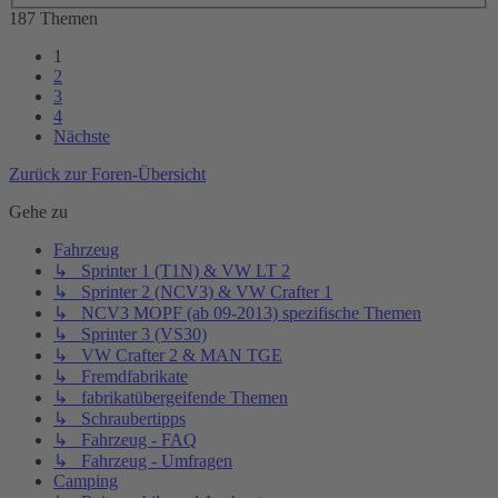
187 Themen
1
2
3
4
Nächste
Zurück zur Foren-Übersicht
Gehe zu
Fahrzeug
↳ Sprinter 1 (T1N) & VW LT 2
↳ Sprinter 2 (NCV3) & VW Crafter 1
↳ NCV3 MOPF (ab 09-2013) spezifische Themen
↳ Sprinter 3 (VS30)
↳ VW Crafter 2 & MAN TGE
↳ Fremdfabrikate
↳ fabrikatübergeifende Themen
↳ Schraubertipps
↳ Fahrzeug - FAQ
↳ Fahrzeug - Umfragen
Camping