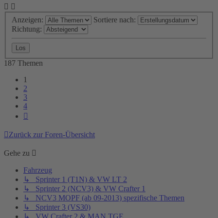
Anzeigen:
Sortiere nach:
Richtung:
187 Themen
1
2
3
4
Nächste
Zurück zur Foren-Übersicht
Gehe zu
Fahrzeug
↳ Sprinter 1 (T1N) & VW LT 2
↳ Sprinter 2 (NCV3) & VW Crafter 1
↳ NCV3 MOPF (ab 09-2013) spezifische Themen
↳ Sprinter 3 (VS30)
↳ VW Crafter 2 & MAN TGE