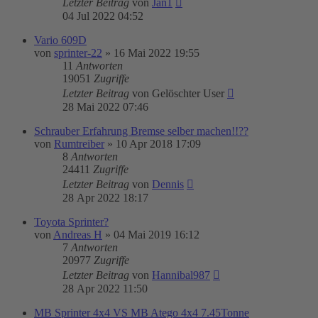
Letzter Beitrag
von
Jan1
04 Jul 2022 04:52
Vario 609D
von
sprinter-22
»
16 Mai 2022 19:55
11
Antworten
19051
Zugriffe
Letzter Beitrag
von
Gelöschter User
28 Mai 2022 07:46
Schrauber Erfahrung Bremse selber machen!!??
von
Rumtreiber
»
10 Apr 2018 17:09
8
Antworten
24411
Zugriffe
Letzter Beitrag
von
Dennis
28 Apr 2022 18:17
Toyota Sprinter?
von
Andreas H
»
04 Mai 2019 16:12
7
Antworten
20977
Zugriffe
Letzter Beitrag
von
Hannibal987
28 Apr 2022 11:50
MB Sprinter 4x4 VS MB Atego 4x4 7.45Tonne