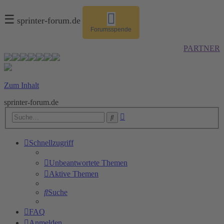
☰
sprinter-forum.de
Forumsspende
PARTNER
Zum Inhalt
sprinter-forum.de
Erweiterte
Suche
Suche
Schnellzugriff
Unbeantwortete Themen
Aktive Themen
Suche
FAQ
Anmelden