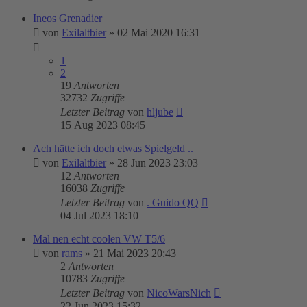
Ineos Grenadier
von
Exilaltbier
»
02 Mai 2020 16:31
1
2
19
Antworten
32732
Zugriffe
Letzter Beitrag
von
hljube
15 Aug 2023 08:45
Ach hätte ich doch etwas Spielgeld ..
von
Exilaltbier
»
28 Jun 2023 23:03
12
Antworten
16038
Zugriffe
Letzter Beitrag
von
. Guido QQ
04 Jul 2023 18:10
Mal nen echt coolen VW T5/6
von
rams
»
21 Mai 2023 20:43
2
Antworten
10783
Zugriffe
Letzter Beitrag
von
NicoWarsNich
22 Jun 2023 15:32