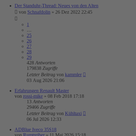
Der Standuhr-Thread: Neues von den Alten
von
Schnafdolin
»
26 Dez 2022 22:45
1
…
25
26
27
28
29
428
Antworten
179838
Zugriffe
Letzter Beitrag
von
kammler
03 Aug 2026 21:06
Erfahrungen Renault Master
von
rossi-mike
»
08 Feb 2018 17:18
13
Antworten
29466
Zugriffe
Letzter Beitrag
von
Kühltaxi
06 Jul 2026 12:33
ADBlue Iveco 35S18
von
Rumtreiber
»
11 Mai 2026 15:18