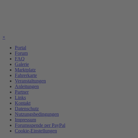
×
Portal
Forum
FAQ
Galerie
Marktplatz
Fahrerkarte
Veranstaltungen
Anleitungen
Partner
Links
Kontakt
Datenschutz
Nutzungsbedingungen
Impressum
Forumsspende per PayPal
Cookie-Einstellungen