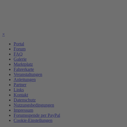
×
Portal
Forum
FAQ
Galerie
Marktplatz
Fahrerkarte
Veranstaltungen
Anleitungen
Partner
Links
Kontakt
Datenschutz
Nutzungsbedingungen
Impressum
Forumsspende per PayPal
Cookie-Einstellungen