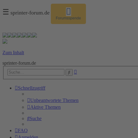
☰
sprinter-forum.de
Forumsspende
Zum Inhalt
sprinter-forum.de
Erweiterte
Suche
Suche
Schnellzugriff
Unbeantwortete Themen
Aktive Themen
Suche
FAQ
Anmelden