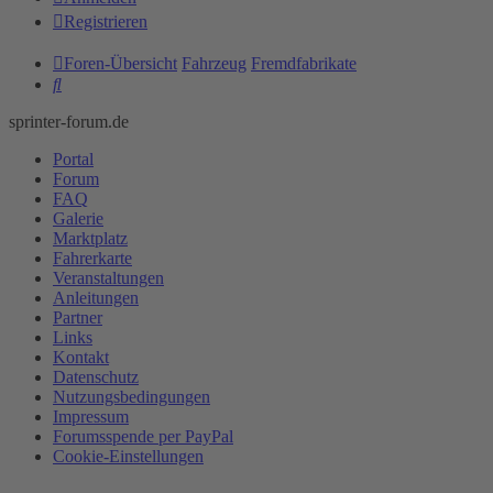
Registrieren
Foren-Übersicht
Fahrzeug
Fremdfabrikate
Suche
sprinter-forum.de
Portal
Forum
FAQ
Galerie
Marktplatz
Fahrerkarte
Veranstaltungen
Anleitungen
Partner
Links
Kontakt
Datenschutz
Nutzungsbedingungen
Impressum
Forumsspende per PayPal
Cookie-Einstellungen