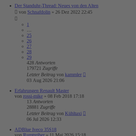
Der Standuhr-Thread: Neues von den Alten
von
Schnafdolin
»
26 Dez 2022 22:45
1
…
25
26
27
28
29
428
Antworten
179721
Zugriffe
Letzter Beitrag
von
kammler
03 Aug 2026 21:06
Erfahrungen Renault Master
von
rossi-mike
»
08 Feb 2018 17:18
13
Antworten
28881
Zugriffe
Letzter Beitrag
von
Kühltaxi
06 Jul 2026 12:33
ADBlue Iveco 35S18
von
Rumtreiber
»
11 Mai 2026 15:18