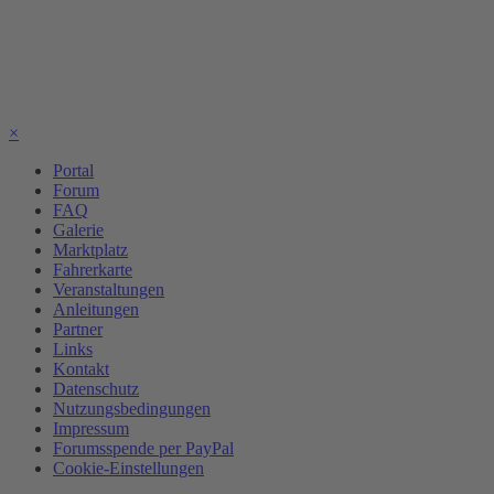
×
Portal
Forum
FAQ
Galerie
Marktplatz
Fahrerkarte
Veranstaltungen
Anleitungen
Partner
Links
Kontakt
Datenschutz
Nutzungsbedingungen
Impressum
Forumsspende per PayPal
Cookie-Einstellungen