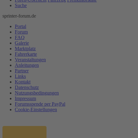
Suche
sprinter-forum.de
Portal
Forum
FAQ
Galerie
Marktplatz
Fahrerkarte
Veranstaltungen
Anleitungen
Partner
Links
Kontakt
Datenschutz
Nutzungsbedingungen
Impressum
Forumsspende per PayPal
Cookie-Einstellungen