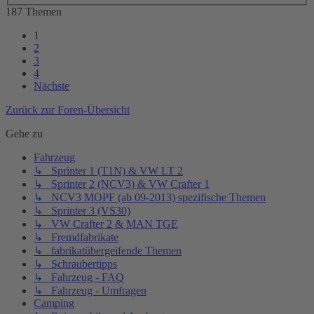
187 Themen
1
2
3
4
Nächste
Zurück zur Foren-Übersicht
Gehe zu
Fahrzeug
↳ Sprinter 1 (T1N) & VW LT 2
↳ Sprinter 2 (NCV3) & VW Crafter 1
↳ NCV3 MOPF (ab 09-2013) spezifische Themen
↳ Sprinter 3 (VS30)
↳ VW Crafter 2 & MAN TGE
↳ Fremdfabrikate
↳ fabrikatübergeifende Themen
↳ Schraubertipps
↳ Fahrzeug - FAQ
↳ Fahrzeug - Umfragen
Camping