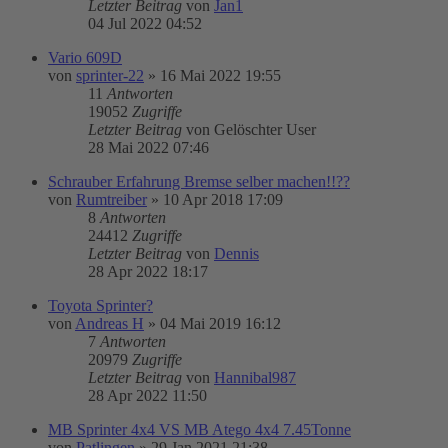
Letzter Beitrag
von
Jan1
04 Jul 2022 04:52
Vario 609D
von
sprinter-22
»
16 Mai 2022 19:55
11
Antworten
19052
Zugriffe
Letzter Beitrag
von
Gelöschter User
28 Mai 2022 07:46
Schrauber Erfahrung Bremse selber machen!!??
von
Rumtreiber
»
10 Apr 2018 17:09
8
Antworten
24412
Zugriffe
Letzter Beitrag
von
Dennis
28 Apr 2022 18:17
Toyota Sprinter?
von
Andreas H
»
04 Mai 2019 16:12
7
Antworten
20979
Zugriffe
Letzter Beitrag
von
Hannibal987
28 Apr 2022 11:50
MB Sprinter 4x4 VS MB Atego 4x4 7.45Tonne
von
Patlingen
»
29 Jan 2021 21:38