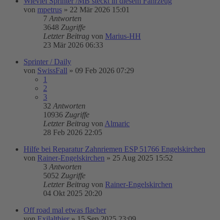
Wieviel Sprinter /MB steckt in diesem Fahrzeug
von
mpetrus
»
22 Mär 2026 15:01
7
Antworten
3648
Zugriffe
Letzter Beitrag
von
Marius-HH
23 Mär 2026 06:33
Sprinter / Daily
von
SwissFall
»
09 Feb 2026 07:29
1
2
3
32
Antworten
10936
Zugriffe
Letzter Beitrag
von
Almaric
28 Feb 2026 22:05
Hilfe bei Reparatur Zahnriemen ESP 51766 Engelskirchen
von
Rainer-Engelskirchen
»
25 Aug 2025 15:52
3
Antworten
5052
Zugriffe
Letzter Beitrag
von
Rainer-Engelskirchen
04 Okt 2025 20:20
Off road mal etwas flacher
von
Exilaltbier
»
15 Sep 2025 23:09