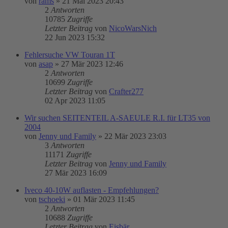
von
rams
»
21 Mai 2023 20:43
2
Antworten
10785
Zugriffe
Letzter Beitrag
von
NicoWarsNich
22 Jun 2023 15:32
Fehlersuche VW Touran 1T
von
asap
»
27 Mär 2023 12:46
2
Antworten
10699
Zugriffe
Letzter Beitrag
von
Crafter277
02 Apr 2023 11:05
Wir suchen SEITENTEIL A-SAEULE R.I. für LT35 von
2004
von
Jenny und Family
»
22 Mär 2023 23:03
3
Antworten
11171
Zugriffe
Letzter Beitrag
von
Jenny und Family
27 Mär 2023 16:09
Iveco 40-10W auflasten - Empfehlungen?
von
tschoeki
»
01 Mär 2023 11:45
2
Antworten
10688
Zugriffe
Letzter Beitrag
von
Eisbär