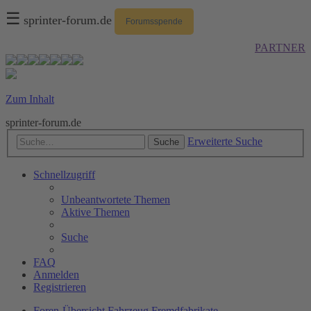
☰
sprinter-forum.de
Forumsspende
PARTNER
Zum Inhalt
sprinter-forum.de
Erweiterte Suche
Suche
Schnellzugriff
Unbeantwortete Themen
Aktive Themen
Suche
FAQ
Anmelden
Registrieren
Foren-Übersicht
Fahrzeug
Fremdfabrikate