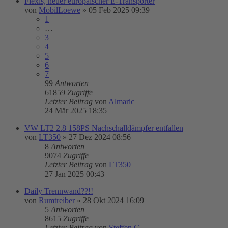
Flexis, neuer europäischer E-Transporter
von
MobilLoewe
»
05 Feb 2025 09:39
1
…
3
4
5
6
7
99
Antworten
61859
Zugriffe
Letzter Beitrag
von
Almaric
24 Mär 2025 18:35
VW LT2 2.8 158PS Nachschalldämpfer entfallen
von
LT350
»
27 Dez 2024 08:56
8
Antworten
9074
Zugriffe
Letzter Beitrag
von
LT350
27 Jan 2025 00:43
Daily Trennwand??!!
von
Rumtreiber
»
28 Okt 2024 16:09
5
Antworten
8615
Zugriffe
Letzter Beitrag
von
Steffen G.