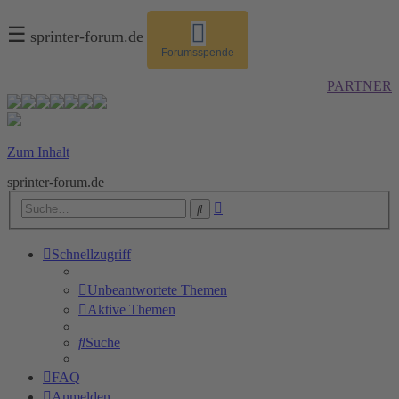
☰
sprinter-forum.de
Forumsspende
PARTNER
Zum Inhalt
sprinter-forum.de
Erweiterte
Suche
Suche
Schnellzugriff
Unbeantwortete Themen
Aktive Themen
Suche
FAQ
Anmelden