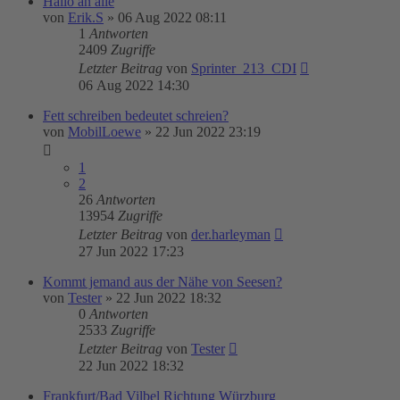
Hallo an alle
von
Erik.S
»
06 Aug 2022 08:11
1
Antworten
2409
Zugriffe
Letzter Beitrag
von
Sprinter_213_CDI
06 Aug 2022 14:30
Fett schreiben bedeutet schreien?
von
MobilLoewe
»
22 Jun 2022 23:19
1
2
26
Antworten
13954
Zugriffe
Letzter Beitrag
von
der.harleyman
27 Jun 2022 17:23
Kommt jemand aus der Nähe von Seesen?
von
Tester
»
22 Jun 2022 18:32
0
Antworten
2533
Zugriffe
Letzter Beitrag
von
Tester
22 Jun 2022 18:32
Frankfurt/Bad Vilbel Richtung Würzburg