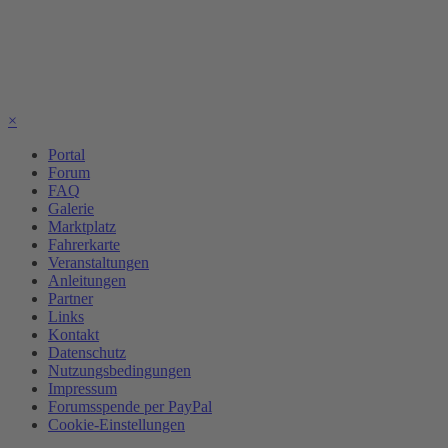
×
Portal
Forum
FAQ
Galerie
Marktplatz
Fahrerkarte
Veranstaltungen
Anleitungen
Partner
Links
Kontakt
Datenschutz
Nutzungsbedingungen
Impressum
Forumsspende per PayPal
Cookie-Einstellungen