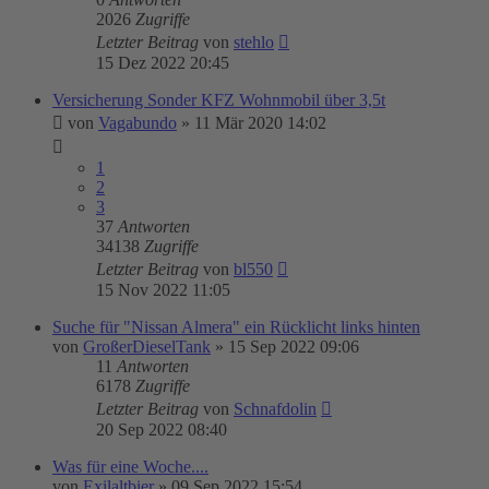
2026
Zugriffe
Letzter Beitrag
von
stehlo
15 Dez 2022 20:45
Versicherung Sonder KFZ Wohnmobil über 3,5t
von
Vagabundo
»
11 Mär 2020 14:02
1
2
3
37
Antworten
34138
Zugriffe
Letzter Beitrag
von
bl550
15 Nov 2022 11:05
Suche für "Nissan Almera" ein Rücklicht links hinten
von
GroßerDieselTank
»
15 Sep 2022 09:06
11
Antworten
6178
Zugriffe
Letzter Beitrag
von
Schnafdolin
20 Sep 2022 08:40
Was für eine Woche....
von
Exilaltbier
»
09 Sep 2022 15:54