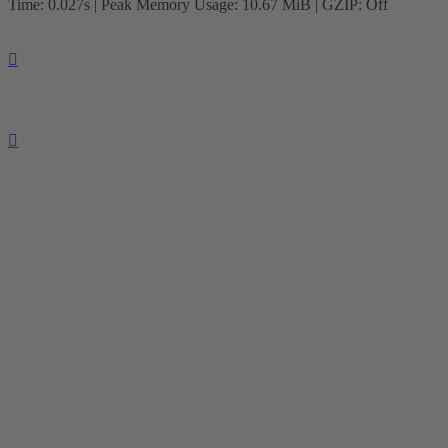
Time: 0.027s
| Peak Memory Usage: 10.67 MiB | GZIP: Off