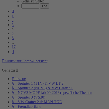
Gehe zu Seite:
von
17
Vorherige
1
2
3
4
5
6
…
17
Nächste
Zurück zur Foren-Übersicht
Gehe zu
Fahrzeug
↳ Sprinter 1 (T1N) & VW LT 2
↳ Sprinter 2 (NCV3) & VW Crafter 1
↳ NCV3 MOPF (ab 09-2013) spezifische Themen
↳ Sprinter 3 (VS30)
↳ VW Crafter 2 & MAN TGE
↳ Fremdfabrikate