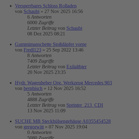
Versperrbares Schloss Rolladen
von
Schaubi
»
27 Nov 2025 16:56
6
Antworten
6000
Zugriffe
Letzter Beitrag
von
Schaubi
08 Dez 2025 08:21
Gummimanschette Stoßdäpfer vorne
von
Fredl123
»
25 Sep 2022 13:46
8
Antworten
7409
Zugriffe
Letzter Beitrag
von
Exilaltbier
20 Nov 2025 23:35
Hydr. Wagenheber Org. Werkzeug Mercedes 903
von
bernbisch
»
12 Nov 2025 16:52
5
Antworten
4888
Zugriffe
Letzter Beitrag
von
Sprinter_213_CDI
13 Nov 2025 11:09
SUCHE MB Steckhülsengehäuse A0355454528
von
gregorwitt
»
07 Nov 2025 19:04
0
Antworten
5080
Zugriffe