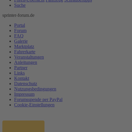
Suche
sprinter-forum.de
Portal
Forum
FAQ
Galerie
Marktplatz
Fahrerkarte
Veranstaltungen
Anleitungen
Partner
Links
Kontakt
Datenschutz
Nutzungsbedingungen
Impressum
Forumsspende per PayPal
Cookie-Einstellungen