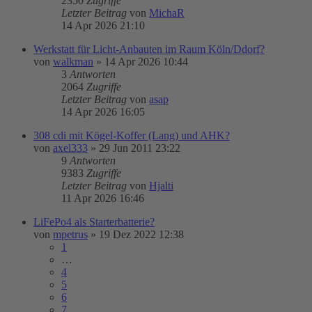
2350
Zugriffe
Letzter Beitrag
von
MichaR
14 Apr 2026 21:10
Werkstatt für Licht-Anbauten im Raum Köln/Ddorf?
von
walkman
»
14 Apr 2026 10:44
3
Antworten
2064
Zugriffe
Letzter Beitrag
von
asap
14 Apr 2026 16:05
308 cdi mit Kögel-Koffer (Lang) und AHK?
von
axel333
»
29 Jun 2011 23:22
9
Antworten
9383
Zugriffe
Letzter Beitrag
von
Hjalti
11 Apr 2026 16:46
LiFePo4 als Starterbatterie?
von
mpetrus
»
19 Dez 2022 12:38
1
…
4
5
6
7