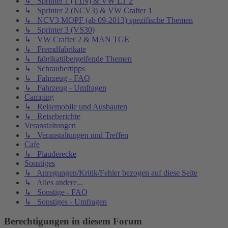
↳ Sprinter 1 (T1N) & VW LT 2
↳ Sprinter 2 (NCV3) & VW Crafter 1
↳ NCV3 MOPF (ab 09-2013) spezifische Themen
↳ Sprinter 3 (VS30)
↳ VW Crafter 2 & MAN TGE
↳ Fremdfabrikate
↳ fabrikatübergeifende Themen
↳ Schraubertipps
↳ Fahrzeug - FAQ
↳ Fahrzeug - Umfragen
Camping
↳ Reisemobile und Ausbauten
↳ Reiseberichte
Veranstaltungen
↳ Veranstaltungen und Treffen
Cafe
↳ Plauderecke
Sonstiges
↳ Anregungen/Kritik/Fehler bezogen auf diese Seite
↳ Alles andere...
↳ Sonstige - FAQ
↳ Sonstiges - Umfragen
Berechtigungen in diesem Forum