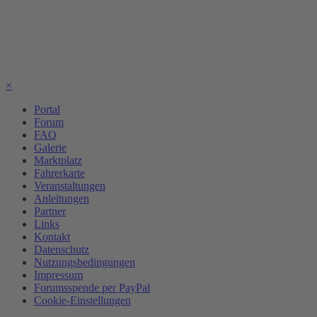
×
Portal
Forum
FAQ
Galerie
Marktplatz
Fahrerkarte
Veranstaltungen
Anleitungen
Partner
Links
Kontakt
Datenschutz
Nutzungsbedingungen
Impressum
Forumsspende per PayPal
Cookie-Einstellungen