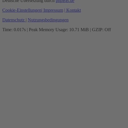
Deutsche Übersetzung durch
phpBB.de
Cookie-Einstellungen
| Impressum
| Kontakt
Datenschutz
|
Nutzungsbedingungen
Time: 0.017s
| Peak Memory Usage: 10.71 MiB | GZIP: Off