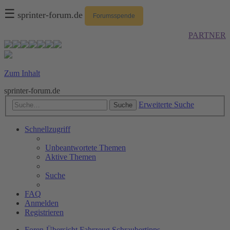
☰
sprinter-forum.de
Forumsspende
PARTNER
Zum Inhalt
sprinter-forum.de
Erweiterte Suche
Suche
Schnellzugriff
Unbeantwortete Themen
Aktive Themen
Suche
FAQ
Anmelden
Registrieren
Foren-Übersicht
Fahrzeug
Schraubertipps