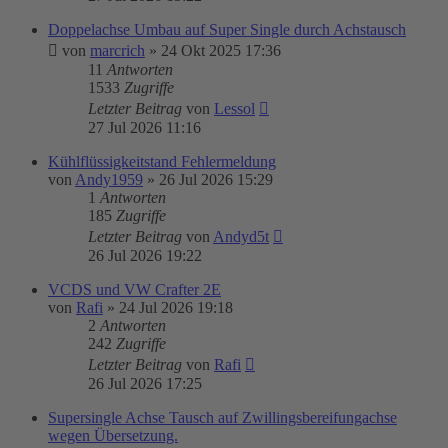
Doppelachse Umbau auf Super Single durch Achstausch
von
marcrich
»
24 Okt 2025 17:36
11
Antworten
1533
Zugriffe
Letzter Beitrag
von
Lessol
27 Jul 2026 11:16
Kühlflüssigkeitstand Fehlermeldung
von
Andy1959
»
26 Jul 2026 15:29
1
Antworten
185
Zugriffe
Letzter Beitrag
von
Andyd5t
26 Jul 2026 19:22
VCDS und VW Crafter 2E
von
Rafi
»
24 Jul 2026 19:18
2
Antworten
242
Zugriffe
Letzter Beitrag
von
Rafi
26 Jul 2026 17:25
Supersingle Achse Tausch auf Zwillingsbereifungachse
wegen Übersetzung.