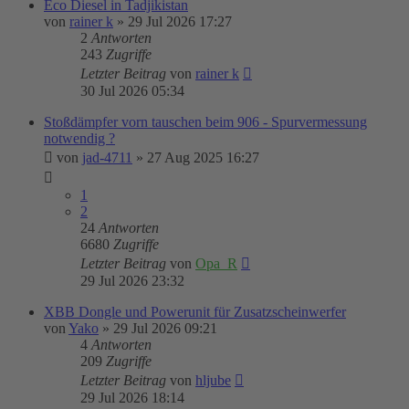
Eco Diesel in Tadjikistan
von
rainer k
»
29 Jul 2026 17:27
2
Antworten
243
Zugriffe
Letzter Beitrag
von
rainer k
30 Jul 2026 05:34
Stoßdämpfer vorn tauschen beim 906 - Spurvermessung
notwendig ?
von
jad-4711
»
27 Aug 2025 16:27
1
2
24
Antworten
6680
Zugriffe
Letzter Beitrag
von
Opa_R
29 Jul 2026 23:32
XBB Dongle und Powerunit für Zusatzscheinwerfer
von
Yako
»
29 Jul 2026 09:21
4
Antworten
209
Zugriffe
Letzter Beitrag
von
hljube
29 Jul 2026 18:14