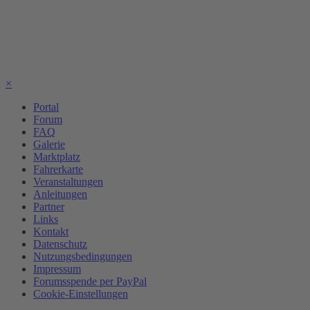
×
Portal
Forum
FAQ
Galerie
Marktplatz
Fahrerkarte
Veranstaltungen
Anleitungen
Partner
Links
Kontakt
Datenschutz
Nutzungsbedingungen
Impressum
Forumsspende per PayPal
Cookie-Einstellungen