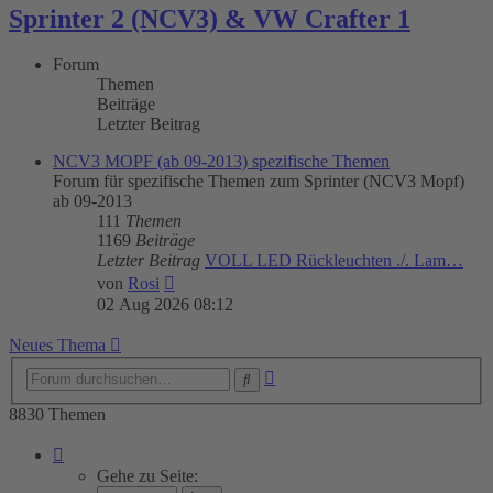
Sprinter 2 (NCV3) & VW Crafter 1
Forum
Themen
Beiträge
Letzter Beitrag
NCV3 MOPF (ab 09-2013) spezifische Themen
Forum für spezifische Themen zum Sprinter (NCV3 Mopf)
ab 09-2013
111
Themen
1169
Beiträge
Letzter Beitrag
VOLL LED Rückleuchten ./. Lam…
Neuester
von
Rosi
Beitrag
02 Aug 2026 08:12
Neues Thema
Erweiterte
Suche
Suche
8830 Themen
Seite
1
Gehe zu Seite:
von