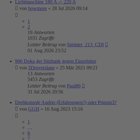
Lichtmaschine 180 A -> 220 A
von
bowmore
»
28 Jul 2026 09:14
1
2
19
Antworten
1031
Zugriffe
Letzter Beitrag
von
Sprinter_213_CDI
01 Aug 2026 23:52
906 Doka 4er Sitzbank gegen Einzelsitze
von
5Droverslane
»
25 Mär 2021 09:21
13
Antworten
5453
Zugriffe
Letzter Beitrag
von
Paul86
31 Jul 2026 20:56
Drehkonsole Audrio (Erfahrungen?) oder Prinzip3?
von
GGH
»
16 Aug 2023 15:16
1
…
6
7