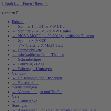
Zurück zur Foren-Übersicht
Gehe zu
Fahrzeug
↳ Sprinter 1 (T1N) & VW LT 2
↳ Sprinter 2 (NCV3) & VW Crafter 1
↳ NCV3 MOPF (ab 09-2013) spezifische Themen
↳ Sprinter 3 (VS30)
↳ VW Crafter 2 & MAN TGE
↳ Fremdfabrikate
↳ fabrikatübergeifende Themen
↳ Schraubertipps
↳ Fahrzeug - FAQ
↳ Fahrzeug - Umfragen
Camping
↳ Reisemobile und Ausbauten
↳ Reiseberichte
Veranstaltungen
↳ Veranstaltungen und Treffen
Cafe
↳ Plauderecke
Sonstiges
↳ Anregungen/Kritik/Fehler bezogen auf diese Seite