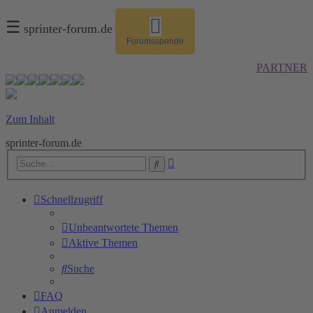
☰
sprinter-forum.de
Forumsspende
PARTNER
Zum Inhalt
sprinter-forum.de
Erweiterte
Suche
Suche
Schnellzugriff
Unbeantwortete Themen
Aktive Themen
Suche
FAQ
Anmelden