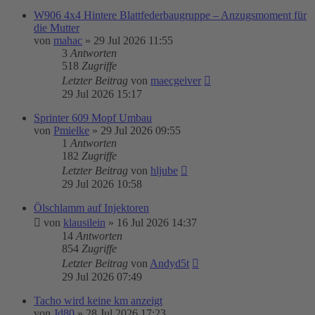
W906 4x4 Hintere Blattfederbaugruppe – Anzugsmoment für
die Mutter
von
mahac
»
29 Jul 2026 11:55
3
Antworten
518
Zugriffe
Letzter Beitrag
von
maecgeiver
29 Jul 2026 15:17
Sprinter 609 Mopf Umbau
von
Pmielke
»
29 Jul 2026 09:55
1
Antworten
182
Zugriffe
Letzter Beitrag
von
hljube
29 Jul 2026 10:58
Ölschlamm auf Injektoren
von
klausilein
»
16 Jul 2026 14:37
14
Antworten
854
Zugriffe
Letzter Beitrag
von
Andyd5t
29 Jul 2026 07:49
Tacho wird keine km anzeigt
von
Jd80
»
28 Jul 2026 17:23