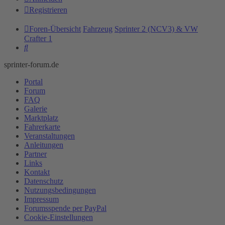
Registrieren
Foren-Übersicht
Fahrzeug
Sprinter 2 (NCV3) & VW
Crafter 1
Suche
sprinter-forum.de
Portal
Forum
FAQ
Galerie
Marktplatz
Fahrerkarte
Veranstaltungen
Anleitungen
Partner
Links
Kontakt
Datenschutz
Nutzungsbedingungen
Impressum
Forumsspende per PayPal
Cookie-Einstellungen