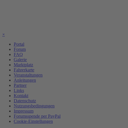
×
Portal
Forum
FAQ
Galerie
Marktplatz
Fahrerkarte
Veranstaltungen
Anleitungen
Partner
Links
Kontakt
Datenschutz
Nutzungsbedingungen
Impressum
Forumsspende per PayPal
Cookie-Einstellungen