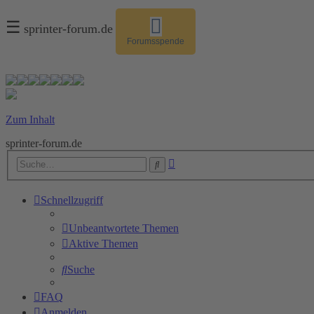
☰
sprinter-forum.de
Forumsspende
Zum Inhalt
sprinter-forum.de
Erweiterte
Suche
Suche
Schnellzugriff
Unbeantwortete Themen
Aktive Themen
Suche
FAQ
Anmelden