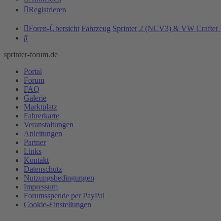
Registrieren
Foren-Übersicht
Fahrzeug
Sprinter 2 (NCV3) & VW Crafter 
Suche
sprinter-forum.de
Portal
Forum
FAQ
Galerie
Marktplatz
Fahrerkarte
Veranstaltungen
Anleitungen
Partner
Links
Kontakt
Datenschutz
Nutzungsbedingungen
Impressum
Forumsspende per PayPal
Cookie-Einstellungen