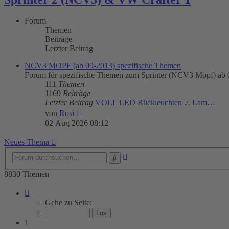
Forum
Themen
Beiträge
Letzter Beitrag
NCV3 MOPF (ab 09-2013) spezifische Themen
Forum für spezifische Themen zum Sprinter (NCV3 Mopf) ab
111
Themen
1169
Beiträge
Letzter Beitrag
VOLL LED Rückleuchten ./. Lam…
Neuester
von
Rosi
Beitrag
02 Aug 2026 08:12
Neues Thema
Erweiterte
Suche
Suche
8830 Themen
Seite
1
Gehe zu Seite:
von
177
1