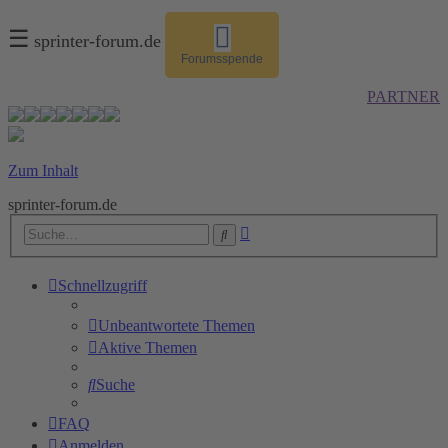
☰
sprinter-forum.de
Forumsspende
PARTNER
Zum Inhalt
sprinter-forum.de
Erweiterte
Suche
Suche
Schnellzugriff
Unbeantwortete Themen
Aktive Themen
Suche
FAQ
Anmelden