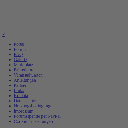
×
Portal
Forum
FAQ
Galerie
Marktplatz
Fahrerkarte
Veranstaltungen
Anleitungen
Partner
Links
Kontakt
Datenschutz
Nutzungsbedingungen
Impressum
Forumsspende per PayPal
Cookie-Einstellungen