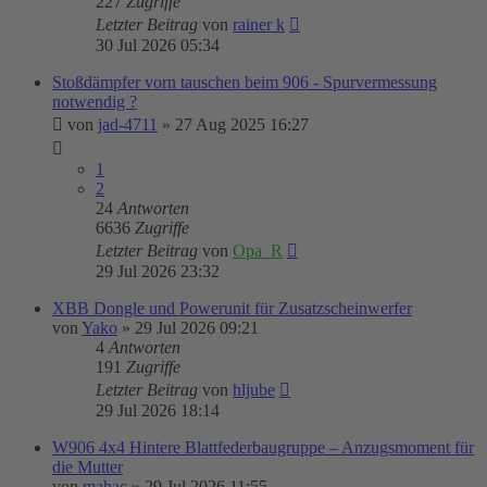
227
Zugriffe
Letzter Beitrag
von
rainer k
30 Jul 2026 05:34
Stoßdämpfer vorn tauschen beim 906 - Spurvermessung
notwendig ?
von
jad-4711
»
27 Aug 2025 16:27
1
2
24
Antworten
6636
Zugriffe
Letzter Beitrag
von
Opa_R
29 Jul 2026 23:32
XBB Dongle und Powerunit für Zusatzscheinwerfer
von
Yako
»
29 Jul 2026 09:21
4
Antworten
191
Zugriffe
Letzter Beitrag
von
hljube
29 Jul 2026 18:14
W906 4x4 Hintere Blattfederbaugruppe – Anzugsmoment für
die Mutter
von
mahac
»
29 Jul 2026 11:55