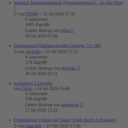
Staufach Beifahrertrittstufe (Wagenheberfach) - Ja oder Nein
?
von
FB906
»
25 Jul 2026 17:32
9
Antworten
1005
Zugriffe
Letzter Beitrag
von
heha
28 Jul 2026 07:04
Drehmoment Ölablasschraube Getriebe 711.680
von
derZeko
»
23 Jul 2026 17:13
8
Antworten
378
Zugriffe
Letzter Beitrag
von
derZeko
28 Jul 2026 01:21
nachrüsten 2 zitsreihe
von
Dizze
»
24 Jul 2026 15:46
4
Antworten
258
Zugriffe
Letzter Beitrag
von
sammsing
27 Jul 2026 15:22
Doppelachse Umbau auf Super Single durch Achstausch
von
marcrich
»
24 Okt 2025 17:36