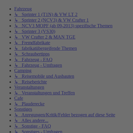
Fahrzeug
↳ Sprinter 1 (T1N) & VW LT 2
↳ Sprinter 2 (NCV3) & VW Crafter 1
↳ NCV3 MOPF (ab 09-2013) spezifische Themen
↳ Sprinter 3 (VS30)
↳ VW Crafter 2 & MAN TGE
↳ Fremdfabrikate
↳ fabrikatübergeifende Themen
↳ Schraubertipps
↳ Fahrzeug - FAQ
↳ Fahrzeug - Umfragen
Camping
↳ Reisemobile und Ausbauten
↳ Reiseberichte
Veranstaltungen
↳ Veranstaltungen und Treffen
Cafe
↳ Plauderecke
Sonstiges
↳ Anregungen/Kritik/Fehler bezogen auf diese Seite
↳ Alles andere...
↳ Sonstige - FAQ
↳ Sonstiges - Umfragen