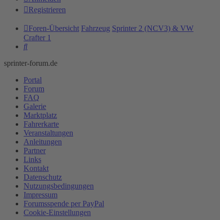
Registrieren
Foren-Übersicht
Fahrzeug
Sprinter 2 (NCV3) & VW
Crafter 1
Suche
sprinter-forum.de
Portal
Forum
FAQ
Galerie
Marktplatz
Fahrerkarte
Veranstaltungen
Anleitungen
Partner
Links
Kontakt
Datenschutz
Nutzungsbedingungen
Impressum
Forumsspende per PayPal
Cookie-Einstellungen