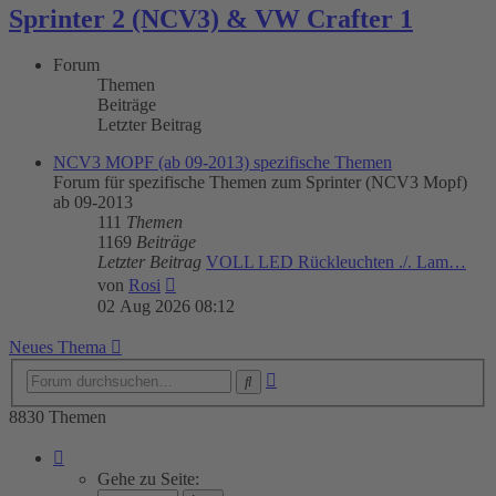
Sprinter 2 (NCV3) & VW Crafter 1
Forum
Themen
Beiträge
Letzter Beitrag
NCV3 MOPF (ab 09-2013) spezifische Themen
Forum für spezifische Themen zum Sprinter (NCV3 Mopf)
ab 09-2013
111
Themen
1169
Beiträge
Letzter Beitrag
VOLL LED Rückleuchten ./. Lam…
Neuester
von
Rosi
Beitrag
02 Aug 2026 08:12
Neues Thema
Erweiterte
Suche
Suche
8830 Themen
Seite
1
Gehe zu Seite:
von