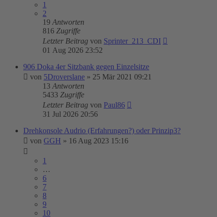
1
2
19
Antworten
816
Zugriffe
Letzter Beitrag
von
Sprinter_213_CDI
01 Aug 2026 23:52
906 Doka 4er Sitzbank gegen Einzelsitze
von
5Droverslane
»
25 Mär 2021 09:21
13
Antworten
5433
Zugriffe
Letzter Beitrag
von
Paul86
31 Jul 2026 20:56
Drehkonsole Audrio (Erfahrungen?) oder Prinzip3?
von
GGH
»
16 Aug 2023 15:16
1
…
6
7
8
9
10