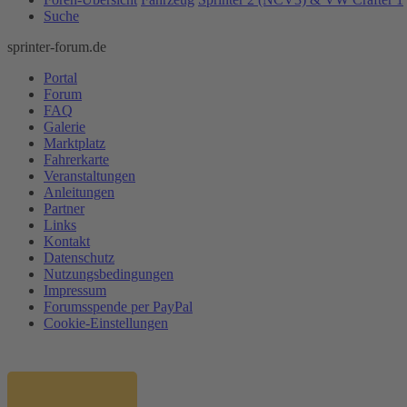
Suche
sprinter-forum.de
Portal
Forum
FAQ
Galerie
Marktplatz
Fahrerkarte
Veranstaltungen
Anleitungen
Partner
Links
Kontakt
Datenschutz
Nutzungsbedingungen
Impressum
Forumsspende per PayPal
Cookie-Einstellungen