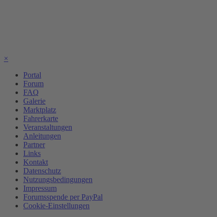
×
Portal
Forum
FAQ
Galerie
Marktplatz
Fahrerkarte
Veranstaltungen
Anleitungen
Partner
Links
Kontakt
Datenschutz
Nutzungsbedingungen
Impressum
Forumsspende per PayPal
Cookie-Einstellungen