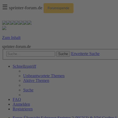
☰
sprinter-forum.de
Forumsspende
Zum Inhalt
sprinter-forum.de
Erweiterte Suche
Suche
Schnellzugriff
Unbeantwortete Themen
Aktive Themen
Suche
FAQ
Anmelden
Registrieren
Foren-Übersicht
Fahrzeug
Sprinter 2 (NCV3) & VW Crafter 1