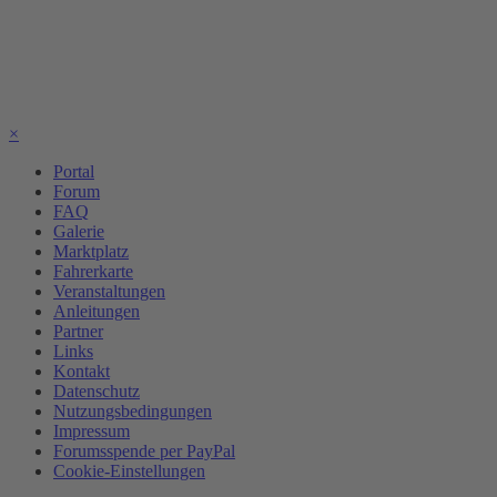
×
Portal
Forum
FAQ
Galerie
Marktplatz
Fahrerkarte
Veranstaltungen
Anleitungen
Partner
Links
Kontakt
Datenschutz
Nutzungsbedingungen
Impressum
Forumsspende per PayPal
Cookie-Einstellungen