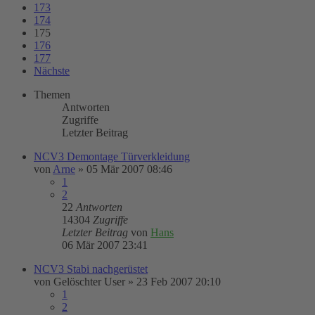
173
174
175
176
177
Nächste
Themen
Antworten
Zugriffe
Letzter Beitrag
NCV3 Demontage Türverkleidung
von
Arne
»
05 Mär 2007 08:46
1
2
22
Antworten
14304
Zugriffe
Letzter Beitrag
von
Hans
06 Mär 2007 23:41
NCV3 Stabi nachgerüstet
von
Gelöschter User
»
23 Feb 2007 20:10
1
2