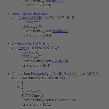
Letzter Beitrag
von
helm84
03 Mär 2007 12:20
Super Single Bereifung
von
Iceman411Cdi
»
24 Feb 2007 16:15
5
Antworten
6280
Zugriffe
Letzter Beitrag
von
Suerlänner
02 Mär 2007 21:04
D+ Ersatz im CAN-Bus
von
fiftys
»
18 Feb 2007 18:46
6
Antworten
5279
Zugriffe
Letzter Beitrag
von
Black-Kilt
02 Mär 2007 19:47
Gibts schon Fahrradträger für die Hecktüre beim NCV3?
von
Gelöschter User
»
18 Feb 2007 08:29
1
2
20
Antworten
11775
Zugriffe
Letzter Beitrag
von
Gelöschter User
02 Mär 2007 18:53