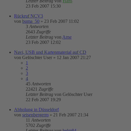
Letzter Beitrag
von
Hans
23 Feb 2007 15:30
Rückruf NCV3
von
buma_50
»
23 Feb 2007 11:02
3
Antworten
2643
Zugriffe
Letzter Beitrag
von
Arne
23 Feb 2007 12:02
Navi, USB und Kartenmaterial auf CD
von
Gelöschter User
»
12 Jan 2007 21:27
1
2
3
4
45
Antworten
22421
Zugriffe
Letzter Beitrag
von
Gelöschter User
22 Feb 2007 19:29
Abholung in Düsseldorf
von
seisenbergerm
»
21 Feb 2007 21:34
11
Antworten
5702
Zugriffe
Letzter Beitrag
von
helm84