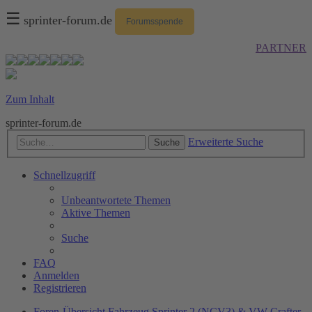
☰
sprinter-forum.de
Forumsspende
PARTNER
Zum Inhalt
sprinter-forum.de
Erweiterte Suche
Suche
Schnellzugriff
Unbeantwortete Themen
Aktive Themen
Suche
FAQ
Anmelden
Registrieren
Foren-Übersicht
Fahrzeug
Sprinter 2 (NCV3) & VW Crafter