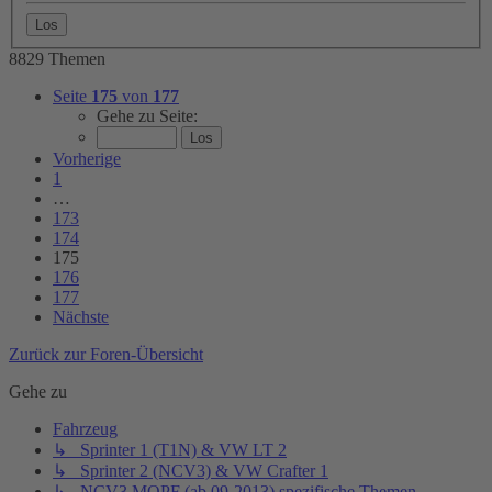
8829 Themen
Seite
175
von
177
Gehe zu Seite:
Vorherige
1
…
173
174
175
176
177
Nächste
Zurück zur Foren-Übersicht
Gehe zu
Fahrzeug
↳ Sprinter 1 (T1N) & VW LT 2
↳ Sprinter 2 (NCV3) & VW Crafter 1
↳ NCV3 MOPF (ab 09-2013) spezifische Themen