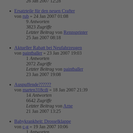
26 Jan 2007 12:28
Ersatzteile für den neuen Crafter
von
rub
»
24 Jan 2007 01:08
9
Antworten
3823
Zugriffe
Letzter Beitrag
von
Rennsprinter
25 Jan 2007 08:18
Aktueller Rabatt bei Neufahrzeugen
von
paintballer
»
23 Jan 2007 19:03
1
Antworten
2072
Zugriffe
Letzter Beitrag
von
paintballer
23 Jan 2007 19:08
Auspuffende??????
von
marten318cdi
»
18 Jan 2007 21:39
14
Antworten
6642
Zugriffe
Letzter Beitrag
von
Arne
21 Jan 2007 13:25
Babykrankheit: Drosselklappe
von
c-g
»
19 Jan 2007 10:06
1
Antworten