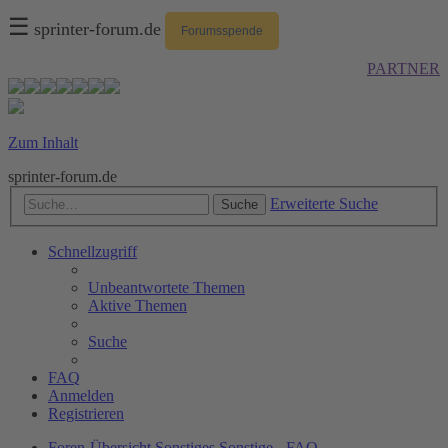
☰
sprinter-forum.de
Forumsspende
PARTNER
Zum Inhalt
sprinter-forum.de
Erweiterte Suche
Suche
Schnellzugriff
Unbeantwortete Themen
Aktive Themen
Suche
FAQ
Anmelden
Registrieren
Foren-Übersicht
Sonstiges
Sonstige - FAQ