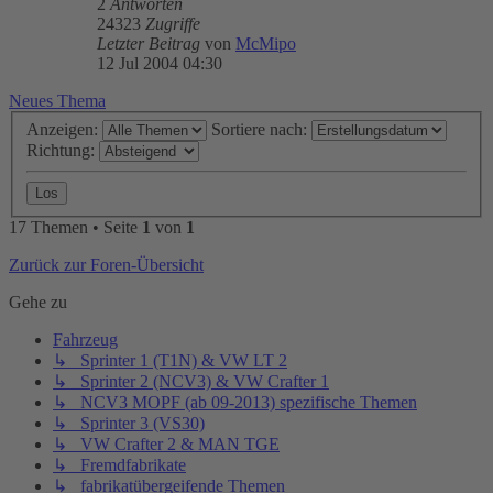
2
Antworten
24323
Zugriffe
Letzter Beitrag
von
McMipo
12 Jul 2004 04:30
Neues Thema
Anzeigen:
Sortiere nach:
Richtung:
17 Themen • Seite
1
von
1
Zurück zur Foren-Übersicht
Gehe zu
Fahrzeug
↳ Sprinter 1 (T1N) & VW LT 2
↳ Sprinter 2 (NCV3) & VW Crafter 1
↳ NCV3 MOPF (ab 09-2013) spezifische Themen
↳ Sprinter 3 (VS30)
↳ VW Crafter 2 & MAN TGE
↳ Fremdfabrikate
↳ fabrikatübergeifende Themen