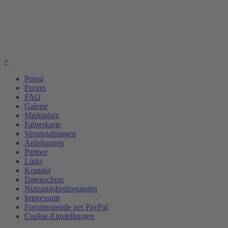
×
Portal
Forum
FAQ
Galerie
Marktplatz
Fahrerkarte
Veranstaltungen
Anleitungen
Partner
Links
Kontakt
Datenschutz
Nutzungsbedingungen
Impressum
Forumsspende per PayPal
Cookie-Einstellungen