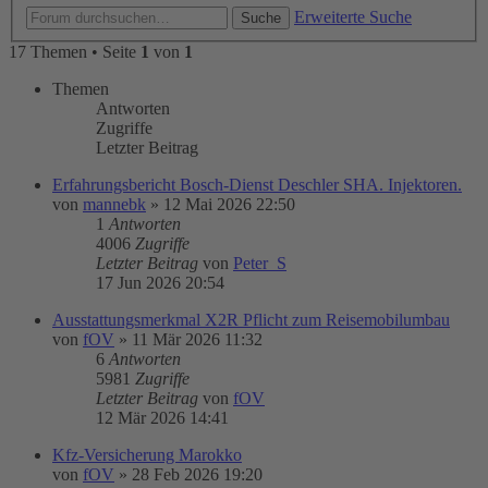
Erweiterte Suche
Suche
17 Themen • Seite
1
von
1
Themen
Antworten
Zugriffe
Letzter Beitrag
Erfahrungsbericht Bosch-Dienst Deschler SHA. Injektoren.
von
mannebk
»
12 Mai 2026 22:50
1
Antworten
4006
Zugriffe
Letzter Beitrag
von
Peter_S
17 Jun 2026 20:54
Ausstattungsmerkmal X2R Pflicht zum Reisemobilumbau
von
fOV
»
11 Mär 2026 11:32
6
Antworten
5981
Zugriffe
Letzter Beitrag
von
fOV
12 Mär 2026 14:41
Kfz-Versicherung Marokko
von
fOV
»
28 Feb 2026 19:20