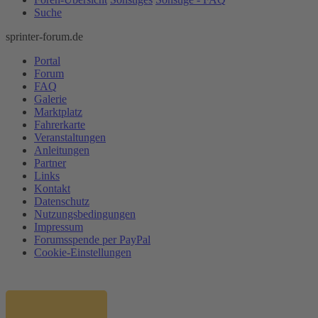
Suche
sprinter-forum.de
Portal
Forum
FAQ
Galerie
Marktplatz
Fahrerkarte
Veranstaltungen
Anleitungen
Partner
Links
Kontakt
Datenschutz
Nutzungsbedingungen
Impressum
Forumsspende per PayPal
Cookie-Einstellungen