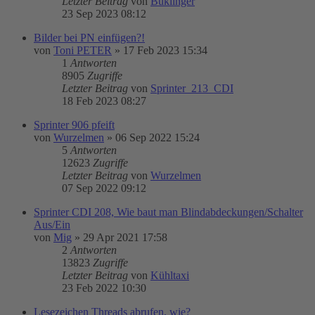
Letzter Beitrag
von
Buklinger
23 Sep 2023 08:12
Bilder bei PN einfügen?!
von
Toni PETER
»
17 Feb 2023 15:34
1
Antworten
8905
Zugriffe
Letzter Beitrag
von
Sprinter_213_CDI
18 Feb 2023 08:27
Sprinter 906 pfeift
von
Wurzelmen
»
06 Sep 2022 15:24
5
Antworten
12623
Zugriffe
Letzter Beitrag
von
Wurzelmen
07 Sep 2022 09:12
Sprinter CDI 208, Wie baut man Blindabdeckungen/Schalter
Aus/Ein
von
Mig
»
29 Apr 2021 17:58
2
Antworten
13823
Zugriffe
Letzter Beitrag
von
Kühltaxi
23 Feb 2022 10:30
Lesezeichen Threads abrufen, wie?