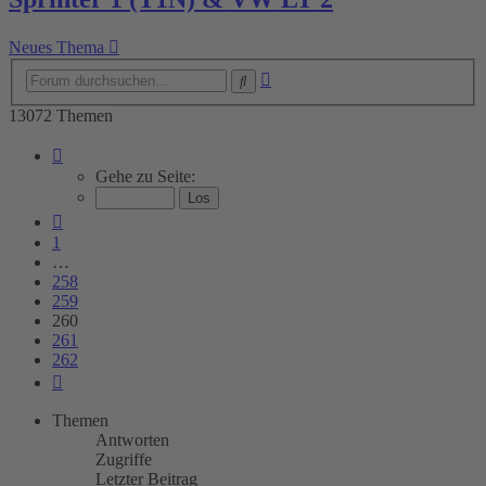
Neues Thema
Erweiterte
Suche
Suche
13072 Themen
Seite
260
Gehe zu Seite:
von
262
Vorherige
1
…
258
259
260
261
262
Nächste
Themen
Antworten
Zugriffe
Letzter Beitrag