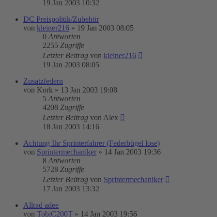
19 Jan 2003 10:32
DC Preispolitik/Zubehör
von
kleiner216
»
19 Jan 2003 08:05
0
Antworten
2255
Zugriffe
Letzter Beitrag
von
kleiner216
19 Jan 2003 08:05
Zusatzfedern
von
Kork
»
13 Jan 2003 19:08
5
Antworten
4208
Zugriffe
Letzter Beitrag
von
Alex
18 Jan 2003 14:16
Achtung Ihr Sprinterfahrer (Federbügel lose)
von
Sprintermechaniker
»
14 Jan 2003 19:36
8
Antworten
5728
Zugriffe
Letzter Beitrag
von
Sprintermechaniker
17 Jan 2003 13:32
Allrad adee
von
TobiC200T
»
14 Jan 2003 19:56