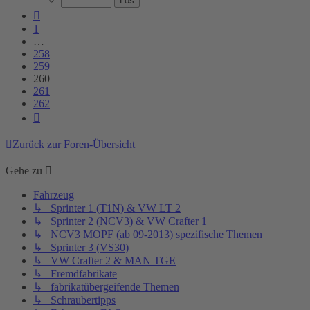
262
Vorherige
1
…
258
259
260
261
262
Nächste
Zurück zur Foren-Übersicht
Gehe zu
Fahrzeug
↳ Sprinter 1 (T1N) & VW LT 2
↳ Sprinter 2 (NCV3) & VW Crafter 1
↳ NCV3 MOPF (ab 09-2013) spezifische Themen
↳ Sprinter 3 (VS30)
↳ VW Crafter 2 & MAN TGE
↳ Fremdfabrikate
↳ fabrikatübergeifende Themen
↳ Schraubertipps