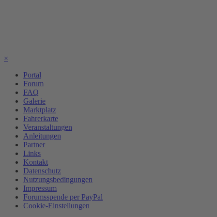
×
Portal
Forum
FAQ
Galerie
Marktplatz
Fahrerkarte
Veranstaltungen
Anleitungen
Partner
Links
Kontakt
Datenschutz
Nutzungsbedingungen
Impressum
Forumsspende per PayPal
Cookie-Einstellungen