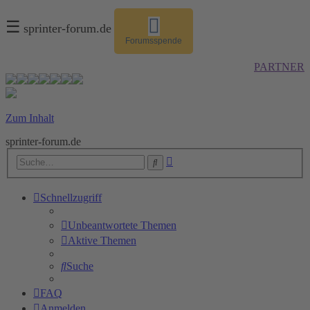
☰
sprinter-forum.de
Forumsspende
PARTNER
Zum Inhalt
sprinter-forum.de
Erweiterte
Suche
Suche
Schnellzugriff
Unbeantwortete Themen
Aktive Themen
Suche
FAQ
Anmelden