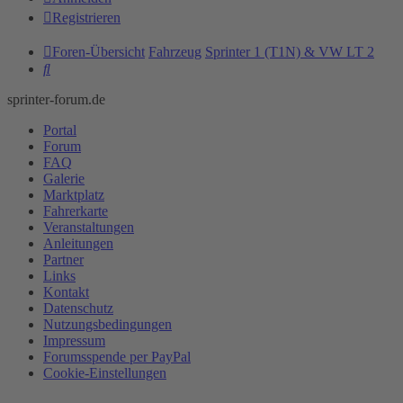
Registrieren
Foren-Übersicht
Fahrzeug
Sprinter 1 (T1N) & VW LT 2
Suche
sprinter-forum.de
Portal
Forum
FAQ
Galerie
Marktplatz
Fahrerkarte
Veranstaltungen
Anleitungen
Partner
Links
Kontakt
Datenschutz
Nutzungsbedingungen
Impressum
Forumsspende per PayPal
Cookie-Einstellungen