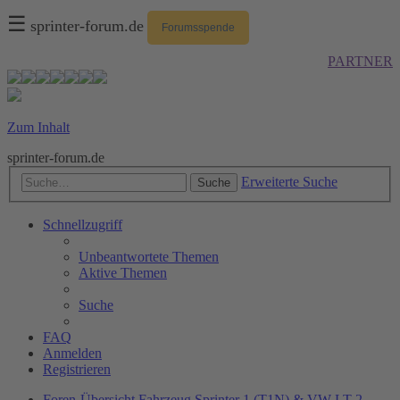
☰
sprinter-forum.de
Forumsspende
PARTNER
Zum Inhalt
sprinter-forum.de
Erweiterte Suche
Suche
Schnellzugriff
Unbeantwortete Themen
Aktive Themen
Suche
FAQ
Anmelden
Registrieren
Foren-Übersicht
Fahrzeug
Sprinter 1 (T1N) & VW LT 2