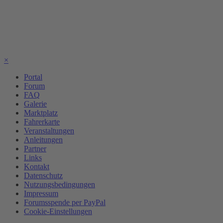
×
Portal
Forum
FAQ
Galerie
Marktplatz
Fahrerkarte
Veranstaltungen
Anleitungen
Partner
Links
Kontakt
Datenschutz
Nutzungsbedingungen
Impressum
Forumsspende per PayPal
Cookie-Einstellungen