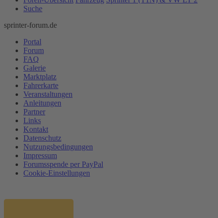
Suche
sprinter-forum.de
Portal
Forum
FAQ
Galerie
Marktplatz
Fahrerkarte
Veranstaltungen
Anleitungen
Partner
Links
Kontakt
Datenschutz
Nutzungsbedingungen
Impressum
Forumsspende per PayPal
Cookie-Einstellungen