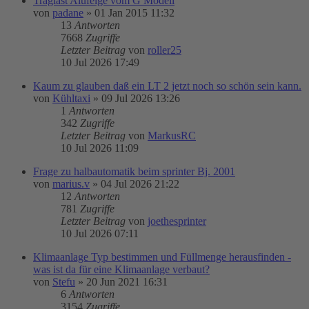
Traglast Alufelge vom G Modell
von
padane
»
01 Jan 2015 11:32
13
Antworten
7668
Zugriffe
Letzter Beitrag
von
roller25
10 Jul 2026 17:49
Kaum zu glauben daß ein LT 2 jetzt noch so schön sein kann.
von
Kühltaxi
»
09 Jul 2026 13:26
1
Antworten
342
Zugriffe
Letzter Beitrag
von
MarkusRC
10 Jul 2026 11:09
Frage zu halbautomatik beim sprinter Bj. 2001
von
marius.v
»
04 Jul 2026 21:22
12
Antworten
781
Zugriffe
Letzter Beitrag
von
joethesprinter
10 Jul 2026 07:11
Klimaanlage Typ bestimmen und Füllmenge herausfinden -
was ist da für eine Klimaanlage verbaut?
von
Stefu
»
20 Jun 2021 16:31
6
Antworten
3154
Zugriffe