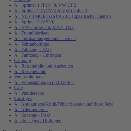
↳ Sprinter 1 (T1N) & VW LT 2
↳ Sprinter 2 (NCV3) & VW Crafter 1
↳ NCV3 MOPF (ab 09-2013) spezifische Themen
↳ Sprinter 3 (VS30)
↳ VW Crafter 2 & MAN TGE
↳ Fremdfabrikate
↳ fabrikatübergeifende Themen
↳ Schraubertipps
↳ Fahrzeug - FAQ
↳ Fahrzeug - Umfragen
Camping
↳ Reisemobile und Ausbauten
↳ Reiseberichte
Veranstaltungen
↳ Veranstaltungen und Treffen
Cafe
↳ Plauderecke
Sonstiges
↳ Anregungen/Kritik/Fehler bezogen auf diese Seite
↳ Alles andere...
↳ Sonstige - FAQ
↳ Sonstiges - Umfragen