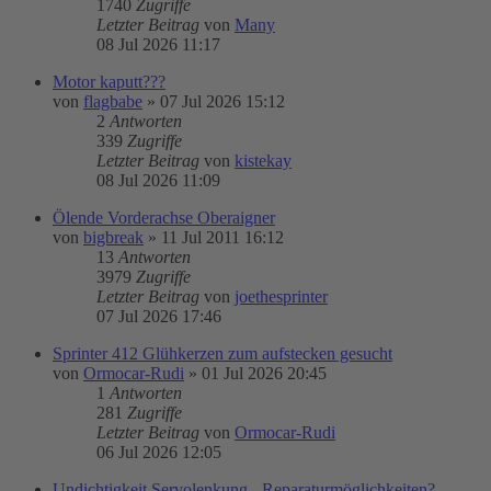
1740
Zugriffe
Letzter Beitrag
von
Many
08 Jul 2026 11:17
Motor kaputt???
von
flagbabe
»
07 Jul 2026 15:12
2
Antworten
339
Zugriffe
Letzter Beitrag
von
kistekay
08 Jul 2026 11:09
Ölende Vorderachse Oberaigner
von
bigbreak
»
11 Jul 2011 16:12
13
Antworten
3979
Zugriffe
Letzter Beitrag
von
joethesprinter
07 Jul 2026 17:46
Sprinter 412 Glühkerzen zum aufstecken gesucht
von
Ormocar-Rudi
»
01 Jul 2026 20:45
1
Antworten
281
Zugriffe
Letzter Beitrag
von
Ormocar-Rudi
06 Jul 2026 12:05
Undichtigkeit Servolenkung - Reparaturmöglichkeiten?