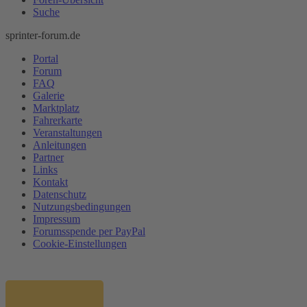
Suche
sprinter-forum.de
Portal
Forum
FAQ
Galerie
Marktplatz
Fahrerkarte
Veranstaltungen
Anleitungen
Partner
Links
Kontakt
Datenschutz
Nutzungsbedingungen
Impressum
Forumsspende per PayPal
Cookie-Einstellungen