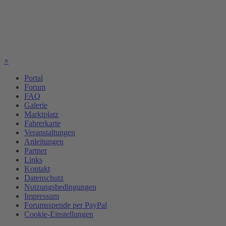
×
Portal
Forum
FAQ
Galerie
Marktplatz
Fahrerkarte
Veranstaltungen
Anleitungen
Partner
Links
Kontakt
Datenschutz
Nutzungsbedingungen
Impressum
Forumsspende per PayPal
Cookie-Einstellungen