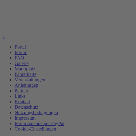
×
Portal
Forum
FAQ
Galerie
Marktplatz
Fahrerkarte
Veranstaltungen
Anleitungen
Partner
Links
Kontakt
Datenschutz
Nutzungsbedingungen
Impressum
Forumsspende per PayPal
Cookie-Einstellungen