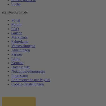
Suche
sprinter-forum.de
Portal
Forum
FAQ
Galerie
Marktplatz
Fahrerkarte
Veranstaltungen
Anleitungen
Partner
Links
Kontakt
Datenschutz
Nutzungsbedingungen
Impressum
Forumsspende per PayPal
Cookie-Einstellungen