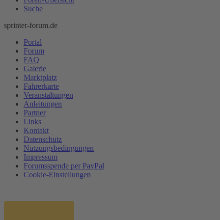
Suche
sprinter-forum.de
Portal
Forum
FAQ
Galerie
Marktplatz
Fahrerkarte
Veranstaltungen
Anleitungen
Partner
Links
Kontakt
Datenschutz
Nutzungsbedingungen
Impressum
Forumsspende per PayPal
Cookie-Einstellungen