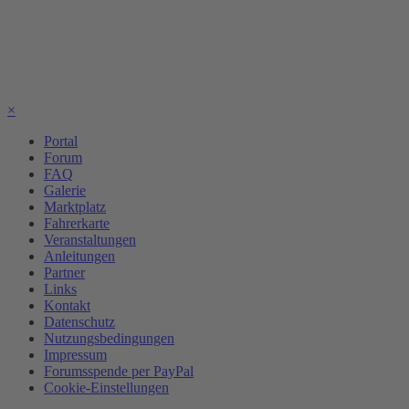
×
Portal
Forum
FAQ
Galerie
Marktplatz
Fahrerkarte
Veranstaltungen
Anleitungen
Partner
Links
Kontakt
Datenschutz
Nutzungsbedingungen
Impressum
Forumsspende per PayPal
Cookie-Einstellungen