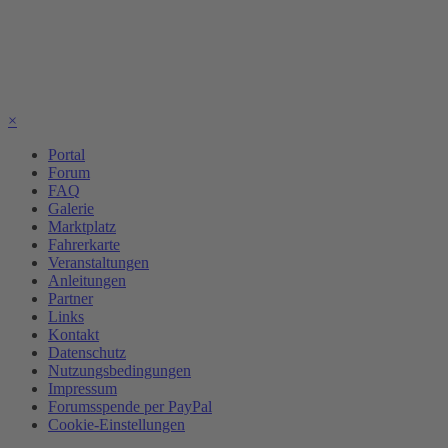
×
Portal
Forum
FAQ
Galerie
Marktplatz
Fahrerkarte
Veranstaltungen
Anleitungen
Partner
Links
Kontakt
Datenschutz
Nutzungsbedingungen
Impressum
Forumsspende per PayPal
Cookie-Einstellungen