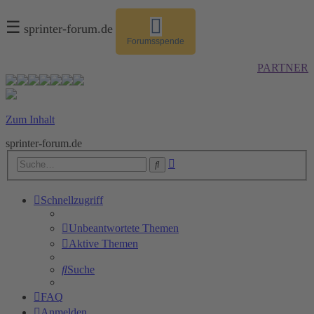
☰
sprinter-forum.de
Forumsspende
PARTNER
Zum Inhalt
sprinter-forum.de
Erweiterte
Suche
Suche
Schnellzugriff
Unbeantwortete Themen
Aktive Themen
Suche
FAQ
Anmelden