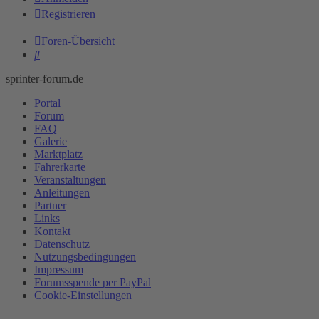
Registrieren
Foren-Übersicht
Suche
sprinter-forum.de
Portal
Forum
FAQ
Galerie
Marktplatz
Fahrerkarte
Veranstaltungen
Anleitungen
Partner
Links
Kontakt
Datenschutz
Nutzungsbedingungen
Impressum
Forumsspende per PayPal
Cookie-Einstellungen