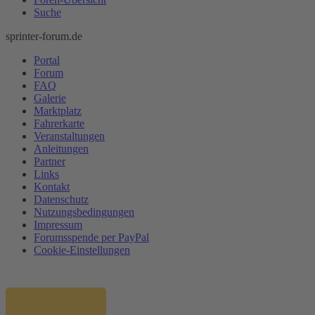
Suche
sprinter-forum.de
Portal
Forum
FAQ
Galerie
Marktplatz
Fahrerkarte
Veranstaltungen
Anleitungen
Partner
Links
Kontakt
Datenschutz
Nutzungsbedingungen
Impressum
Forumsspende per PayPal
Cookie-Einstellungen