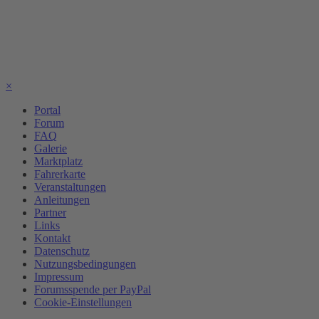
×
Portal
Forum
FAQ
Galerie
Marktplatz
Fahrerkarte
Veranstaltungen
Anleitungen
Partner
Links
Kontakt
Datenschutz
Nutzungsbedingungen
Impressum
Forumsspende per PayPal
Cookie-Einstellungen