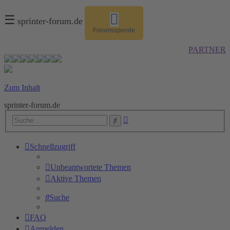
☰
sprinter-forum.de
Forumsspende
PARTNER
Zum Inhalt
sprinter-forum.de
Erweiterte
Suche
Suche
Schnellzugriff
Unbeantwortete Themen
Aktive Themen
Suche
FAQ
Anmelden