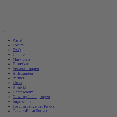
×
Portal
Forum
FAQ
Galerie
Marktplatz
Fahrerkarte
Veranstaltungen
Anleitungen
Partner
Links
Kontakt
Datenschutz
Nutzungsbedingungen
Impressum
Forumsspende per PayPal
Cookie-Einstellungen