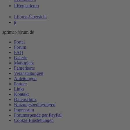
Registrieren
Foren-Übersicht
Suche
sprinter-forum.de
Portal
Forum
FAQ
Galerie
Marktplatz
Fahrerkarte
Veranstaltungen
Anleitungen
Partner
Links
Kontakt
Datenschutz
Nutzungsbedingungen
Impressum
Forumsspende per PayPal
Cookie-Einstellungen