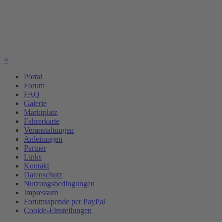
×
Portal
Forum
FAQ
Galerie
Marktplatz
Fahrerkarte
Veranstaltungen
Anleitungen
Partner
Links
Kontakt
Datenschutz
Nutzungsbedingungen
Impressum
Forumsspende per PayPal
Cookie-Einstellungen