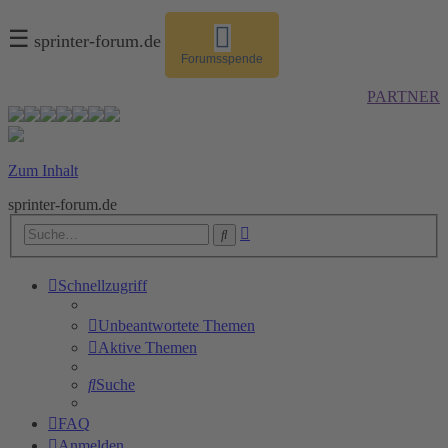
☰
sprinter-forum.de
Forumsspende
PARTNER
Zum Inhalt
sprinter-forum.de
Erweiterte
Suche
Suche
Schnellzugriff
Unbeantwortete Themen
Aktive Themen
Suche
FAQ
Anmelden