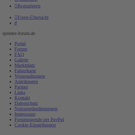
Registrieren
Foren-Übersicht
Suche
sprinter-forum.de
Portal
Forum
FAQ
Galerie
Marktplatz
Fahrerkarte
Veranstaltungen
Anleitungen
Partner
Links
Kontakt
Datenschutz
Nutzungsbedingungen
Impressum
Forumsspende per PayPal
Cookie-Einstellungen