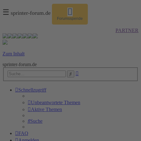
☰
sprinter-forum.de
Forumsspende
PARTNER
Zum Inhalt
sprinter-forum.de
Erweiterte
Suche
Suche
Schnellzugriff
Unbeantwortete Themen
Aktive Themen
Suche
FAQ
Anmelden