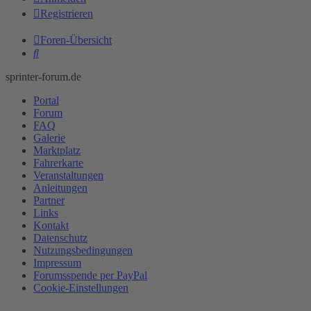
Registrieren
Foren-Übersicht
Suche
sprinter-forum.de
Portal
Forum
FAQ
Galerie
Marktplatz
Fahrerkarte
Veranstaltungen
Anleitungen
Partner
Links
Kontakt
Datenschutz
Nutzungsbedingungen
Impressum
Forumsspende per PayPal
Cookie-Einstellungen