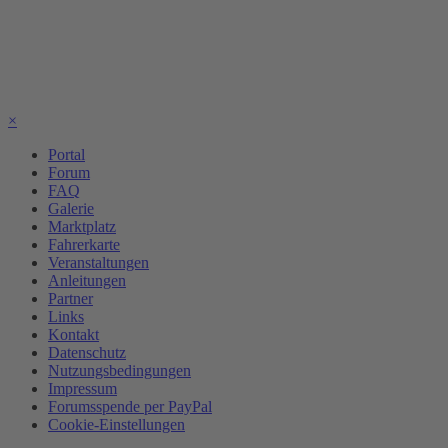
×
Portal
Forum
FAQ
Galerie
Marktplatz
Fahrerkarte
Veranstaltungen
Anleitungen
Partner
Links
Kontakt
Datenschutz
Nutzungsbedingungen
Impressum
Forumsspende per PayPal
Cookie-Einstellungen