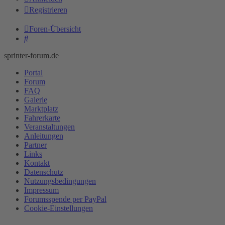
Registrieren
Foren-Übersicht
Suche
sprinter-forum.de
Portal
Forum
FAQ
Galerie
Marktplatz
Fahrerkarte
Veranstaltungen
Anleitungen
Partner
Links
Kontakt
Datenschutz
Nutzungsbedingungen
Impressum
Forumsspende per PayPal
Cookie-Einstellungen