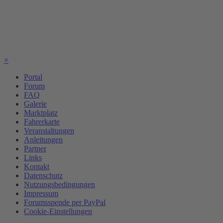
×
Portal
Forum
FAQ
Galerie
Marktplatz
Fahrerkarte
Veranstaltungen
Anleitungen
Partner
Links
Kontakt
Datenschutz
Nutzungsbedingungen
Impressum
Forumsspende per PayPal
Cookie-Einstellungen