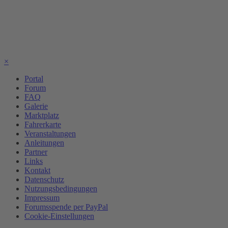
×
Portal
Forum
FAQ
Galerie
Marktplatz
Fahrerkarte
Veranstaltungen
Anleitungen
Partner
Links
Kontakt
Datenschutz
Nutzungsbedingungen
Impressum
Forumsspende per PayPal
Cookie-Einstellungen