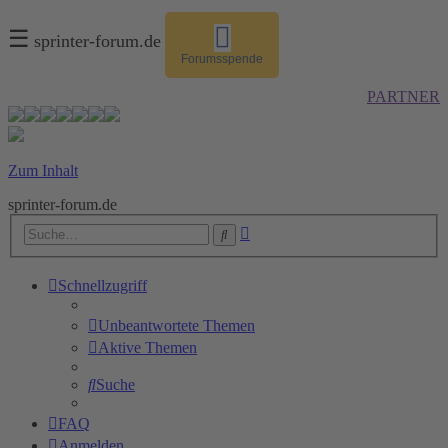
☰
sprinter-forum.de
Forumsspende
PARTNER
Zum Inhalt
sprinter-forum.de
Erweiterte
Suche
Suche
Schnellzugriff
Unbeantwortete Themen
Aktive Themen
Suche
FAQ
Anmelden