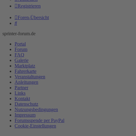
Registrieren
Foren-Übersicht
Suche
sprinter-forum.de
Portal
Forum
FAQ
Galerie
Marktplatz
Fahrerkarte
Veranstaltungen
Anleitungen
Partner
Links
Kontakt
Datenschutz
Nutzungsbedingungen
Impressum
Forumsspende per PayPal
Cookie-Einstellungen