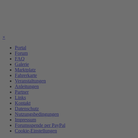
×
Portal
Forum
FAQ
Galerie
Marktplatz
Fahrerkarte
Veranstaltungen
Anleitungen
Partner
Links
Kontakt
Datenschutz
Nutzungsbedingungen
Impressum
Forumsspende per PayPal
Cookie-Einstellungen