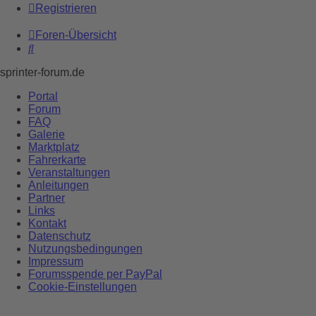
Registrieren
Foren-Übersicht
Suche
sprinter-forum.de
Portal
Forum
FAQ
Galerie
Marktplatz
Fahrerkarte
Veranstaltungen
Anleitungen
Partner
Links
Kontakt
Datenschutz
Nutzungsbedingungen
Impressum
Forumsspende per PayPal
Cookie-Einstellungen