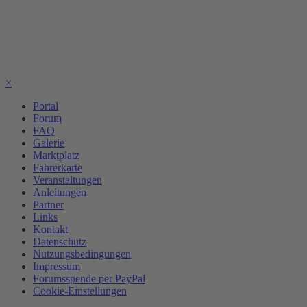
×
Portal
Forum
FAQ
Galerie
Marktplatz
Fahrerkarte
Veranstaltungen
Anleitungen
Partner
Links
Kontakt
Datenschutz
Nutzungsbedingungen
Impressum
Forumsspende per PayPal
Cookie-Einstellungen