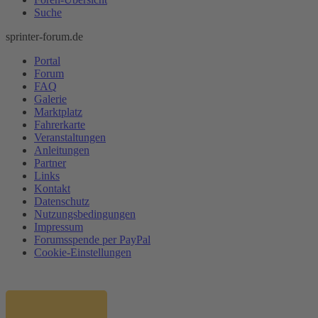
Suche
sprinter-forum.de
Portal
Forum
FAQ
Galerie
Marktplatz
Fahrerkarte
Veranstaltungen
Anleitungen
Partner
Links
Kontakt
Datenschutz
Nutzungsbedingungen
Impressum
Forumsspende per PayPal
Cookie-Einstellungen