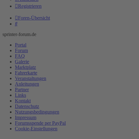
Registrieren
Foren-Übersicht
Suche
sprinter-forum.de
Portal
Forum
FAQ
Galerie
Marktplatz
Fahrerkarte
Veranstaltungen
Anleitungen
Partner
Links
Kontakt
Datenschutz
Nutzungsbedingungen
Impressum
Forumsspende per PayPal
Cookie-Einstellungen