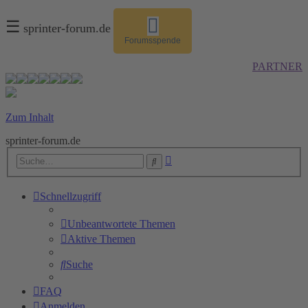
☰
sprinter-forum.de
Forumsspende
PARTNER
Zum Inhalt
sprinter-forum.de
Erweiterte
Suche
Suche
Schnellzugriff
Unbeantwortete Themen
Aktive Themen
Suche
FAQ
Anmelden