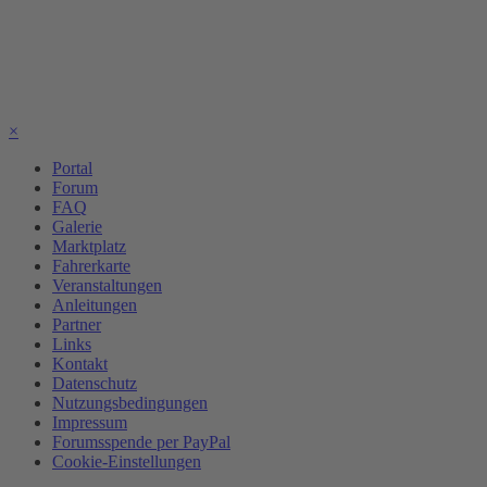
×
Portal
Forum
FAQ
Galerie
Marktplatz
Fahrerkarte
Veranstaltungen
Anleitungen
Partner
Links
Kontakt
Datenschutz
Nutzungsbedingungen
Impressum
Forumsspende per PayPal
Cookie-Einstellungen