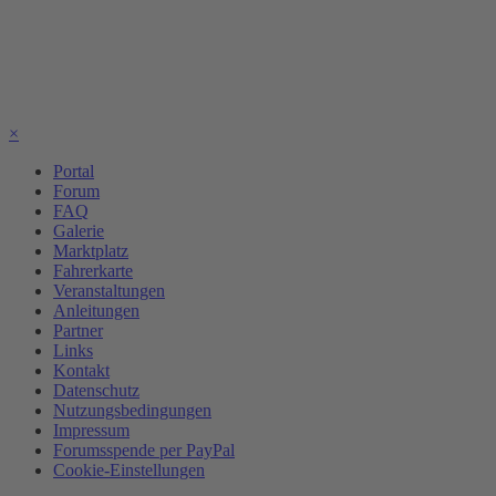
×
Portal
Forum
FAQ
Galerie
Marktplatz
Fahrerkarte
Veranstaltungen
Anleitungen
Partner
Links
Kontakt
Datenschutz
Nutzungsbedingungen
Impressum
Forumsspende per PayPal
Cookie-Einstellungen