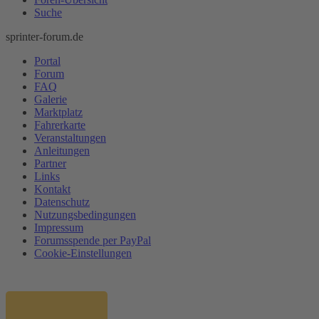
Suche
sprinter-forum.de
Portal
Forum
FAQ
Galerie
Marktplatz
Fahrerkarte
Veranstaltungen
Anleitungen
Partner
Links
Kontakt
Datenschutz
Nutzungsbedingungen
Impressum
Forumsspende per PayPal
Cookie-Einstellungen