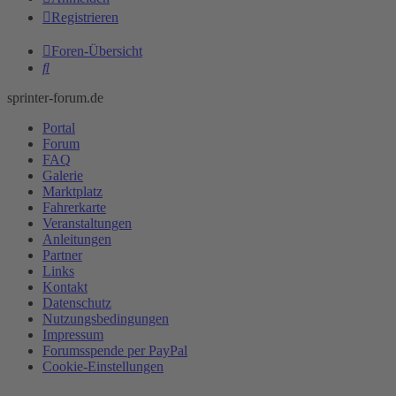
Registrieren
Foren-Übersicht
Suche
sprinter-forum.de
Portal
Forum
FAQ
Galerie
Marktplatz
Fahrerkarte
Veranstaltungen
Anleitungen
Partner
Links
Kontakt
Datenschutz
Nutzungsbedingungen
Impressum
Forumsspende per PayPal
Cookie-Einstellungen