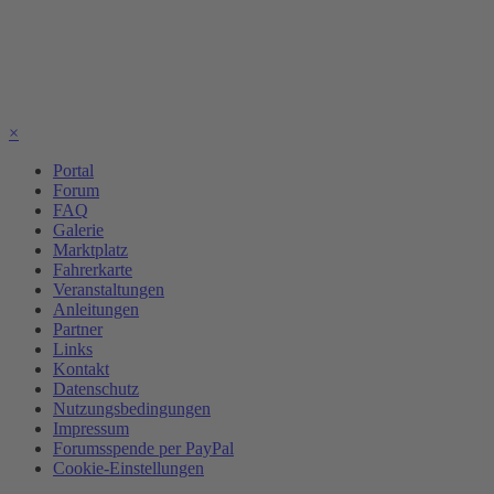
×
Portal
Forum
FAQ
Galerie
Marktplatz
Fahrerkarte
Veranstaltungen
Anleitungen
Partner
Links
Kontakt
Datenschutz
Nutzungsbedingungen
Impressum
Forumsspende per PayPal
Cookie-Einstellungen