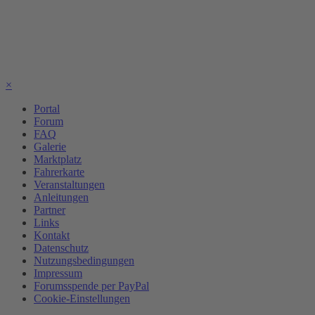
×
Portal
Forum
FAQ
Galerie
Marktplatz
Fahrerkarte
Veranstaltungen
Anleitungen
Partner
Links
Kontakt
Datenschutz
Nutzungsbedingungen
Impressum
Forumsspende per PayPal
Cookie-Einstellungen