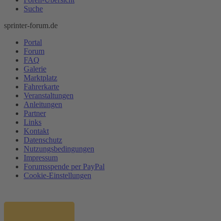
Suche
sprinter-forum.de
Portal
Forum
FAQ
Galerie
Marktplatz
Fahrerkarte
Veranstaltungen
Anleitungen
Partner
Links
Kontakt
Datenschutz
Nutzungsbedingungen
Impressum
Forumsspende per PayPal
Cookie-Einstellungen